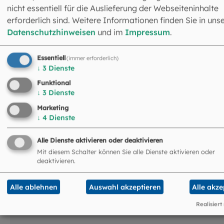
nicht essentiell für die Auslieferung der Webseiteninhalte
erforderlich sind. Weitere Informationen finden Sie in uns
Datenschutzhinweisen
und im
Impressum
.
Das könnte Sie auch
interessieren
Essentiell
(immer erforderlich)
↓
3
Dienste
©
Robert Kiderle / EOM
Funktional
↓
3
Dienste
Marketing
↓
4
Dienste
Alle Dienste aktivieren oder deaktivieren
Mit diesem Schalter können Sie alle Dienste aktivieren oder
deaktivieren.
Alle ablehnen
Auswahl akzeptieren
Alle akze
Realisiert