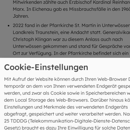
Mitwirkenden zählte auch Erzbischof Kardinal Reinhar
Marx. In Eichenau gab es Missbrauchsfälle in den 196
Jahren.
2022 fand in der Pfarrkirche St. Martin in Unterwössen
Landkreis Traunstein, eine Andacht statt. Generalvika
Christoph Klingan war zu diesem Anlass auch nach
Unterwössen gekommen und stand für Gespräche vo
Ort zur Verfügung. In der Pfarrkirche befindet sich ein
von Holzbildhauer Andreas Kuhnlein gestalteter
Cookie-Einstellungen
Andachtsraum. Er zeigt Szenen von Verurteilung,
Kreuzigung und Auferstehung Christi, begleitende Tex
Mit Aufruf der Website können durch Ihren Web-Browser 
an den Wänden stellen Bezüge zum Thema Missbrauc
temporär an dem von Ihnen verwendeten Endgerät gespe
her. In Unterwössen hatte ein Priester vor mehr als 60
werden, und zwar als Cookie sowie in Speicherbereichen w
Jahren mehrere Kinder und Jugendliche missbraucht.
dem Local Storage des Web-Browsers. Darüber hinaus k
Einstellungen und Merkmale des verwendeten Endgeräts
abgefragt, gespeichert und weiter verarbeitet werden. Na
25 TDDDG (Telekommunikation-Digitale-Dienste-Datensc
Gesetz) braucht es dazu Ihre Einwilligung für solche Daten