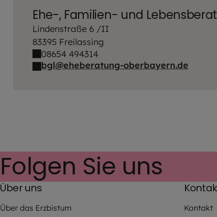
Ehe-, Familien- und Lebensbera
Lindenstraße 6 /II
83395 Freilassing
08654 494314
bgl@eheberatung-oberbayern.de
Folgen Sie uns
Über uns
Kontak
Über das Erzbistum
Kontakt