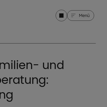
Menü
amilien- und
eratung:
ing