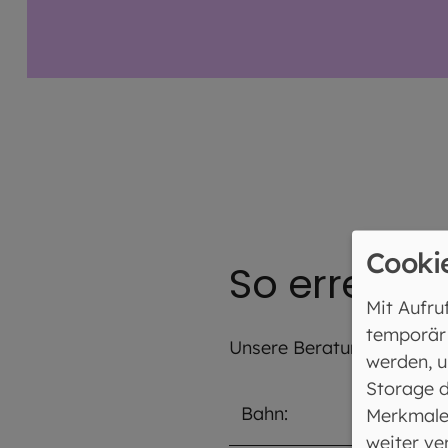
Cooki
So erreiche
Mit Aufru
temporär
Unsere Beratungsstelle ist
werden, u
Storage d
Bahn:
Halte
Merkmale
weiter ve