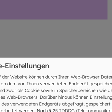
e-Einstellungen
n Sie uns!
f der Website können durch Ihren Web-Browser Date
 an dem von Ihnen verwendeten Endgerät gespeicher
 auch mit öffentlichen Verkehrsmitteln erreichbar.
nd zwar als Cookie sowie in Speicherbereichen wie d
es Web-Browsers. Darüber hinaus können Einstellun
stelle Freilassing Fußweg ca. 12 Minuten
 des verwendeten Endgeräts abgefragt, gespeichert
rarbeitet werden. Nach § 25 TDDDG (Telekommunikat