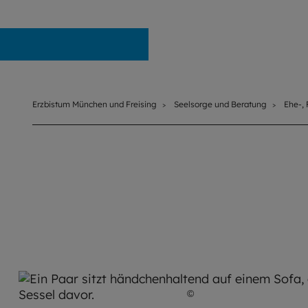
Erzbistum München und Freising
Erzbistum München und Freising
Seelsorge und Beratung
Ehe-,
©
Giuseppe Lombardo / 