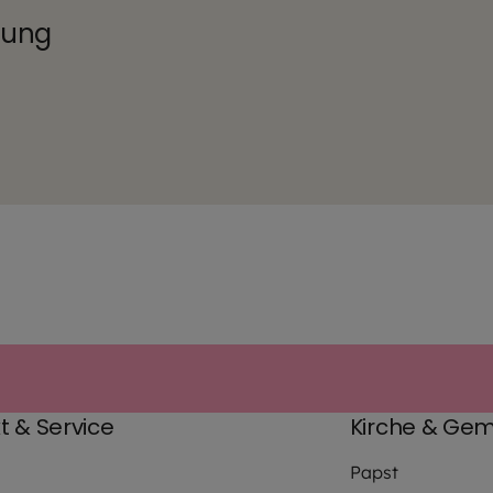
tung
t & Service
Kirche & Gem
Papst