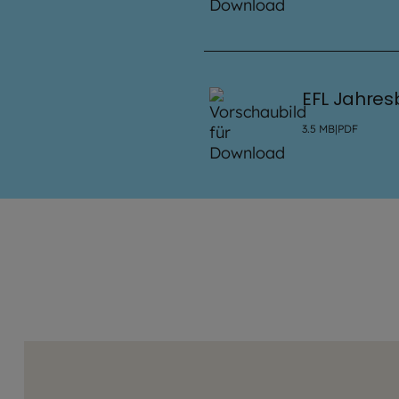
EFL Jahres
3.5
MB
|
PDF