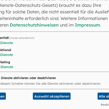
Dienste-Datenschutz-Gesetz) braucht es dazu Ihre
latz „Am Fürstenweg“
ng für solche Daten, die nicht essentiell für die Auslie
iteninhalte erforderlich sind. Weitere Informationen
k auf die
Karte
.
seren
Datenschutzhinweisen
und im
Impressum
.
entiell
(immer erforderlich)
Dienste
ktional
Dienste
keting
Dienste
e
e Dienste aktivieren oder deaktivieren
 diesem Schalter können Sie alle Dienste aktivieren oder deaktivieren.
e Arbeit im Landkreis oder der Ehe-, Familien- und 
eising insgesamt erfahren wollen, können Sie hier u
nen
Auswahl akzeptieren
Alle 
Realis