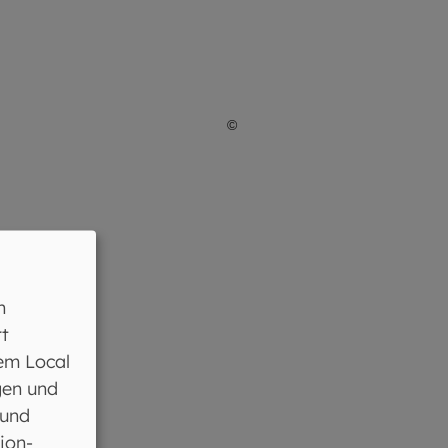
©
Giuseppe Lombardo / AdobeS
n
t
em Local
gen und
 und
ion-