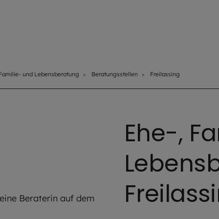
 Familie- und Lebensberatung
Beratungsstellen
Freilassing
Ehe-, F
Lebensb
Freilass
AdobeStock