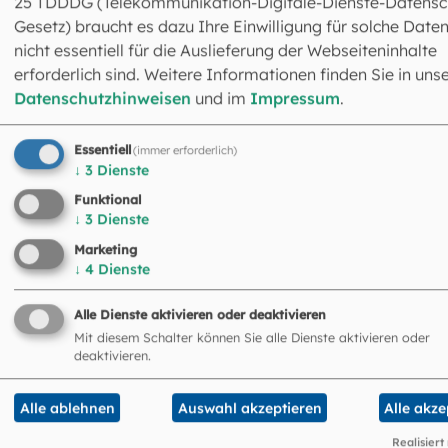
25 TDDDG (Telekommunikation-Digitale-Dienste-Datensc
Gesetz) braucht es dazu Ihre Einwilligung für solche Daten
I'm not a robot
nicht essentiell für die Auslieferung der Webseiteninhalte
erforderlich sind. Weitere Informationen finden Sie in uns
Datenschutzhinweisen
und im
Impressum
.
ABSENDEN
Essentiell
(immer erforderlich)
↓
3
Dienste
Funktional
Die oben angegebenen Daten werden zur Organisation d
↓
3
Dienste
Lesesaalnutzung benötigt und gespeichert. Weitere
Marketing
Informationen entnehmen Sie den
Datenschutzhinweis
↓
4
Dienste
Alle Dienste aktivieren oder deaktivieren
Mit diesem Schalter können Sie alle Dienste aktivieren oder
deaktivieren.
Alle ablehnen
Auswahl akzeptieren
Alle akze
Realisiert