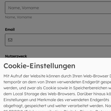
Name, Vorname
Email
Nutzerzweck
Cookie-Einstellungen
Mit Aufruf der Website können durch Ihren Web-Browser 
Bitte teilen Sie uns den Grund Ihres Besuchs mit:
temporär an dem von Ihnen verwendeten Endgerät gespe
werden, und zwar als Cookie sowie in Speicherbereichen w
I'm not a robot
dem Local Storage des Web-Browsers. Darüber hinaus k
Einstellungen und Merkmale des verwendeten Endgeräts
Protected by
ALTCHA
abgefragt, gespeichert und weiter verarbeitet werden. Na