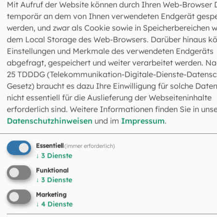
Mit Aufruf der Website können durch Ihren Web-Browser 
Schulen
temporär an dem von Ihnen verwendeten Endgerät gespe
Schulpastoral
werden, und zwar als Cookie sowie in Speicherbereichen w
Seelsorge am Münchner Flughafen
dem Local Storage des Web-Browsers. Darüber hinaus k
Einstellungen und Merkmale des verwendeten Endgeräts
Seelsorge am Münchner Hauptbahnhof
abgefragt, gespeichert und weiter verarbeitet werden. Na
Seelsorge für Ethnische Minderheiten
25 TDDDG (Telekommunikation-Digitale-Dienste-Datensc
Seelsorge für Menschen mit Behinderung
Gesetz) braucht es dazu Ihre Einwilligung für solche Daten
nicht essentiell für die Auslieferung der Webseiteninhalte
Seelsorge für Wohnungslose
erforderlich sind. Weitere Informationen finden Sie in uns
S
eniorenseelsorge
Datenschutzhinweisen
und im
Impressum
.
Soziale Verbände und Träger
Spiritualität
Essentiell
(immer erforderlich)
↓
3
Dienste
Spirituelle Begleitung für das pädagogische Perso
Funktional
Sport
↓
3
Dienste
Stadt- und Landpastoral
Marketing
↓
4
Dienste
Stadtpastoral