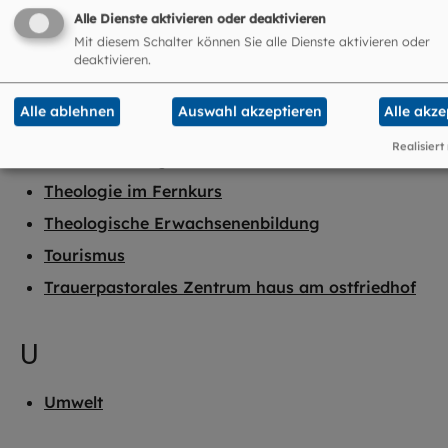
Stiftungsaufsicht
Alle Dienste aktivieren oder deaktivieren
Mit diesem Schalter können Sie alle Dienste aktivieren oder
Submissionsbüro
deaktivieren.
T
Alle ablehnen
Auswahl akzeptieren
Alle akze
Realisiert
TelefonSeelsorge
Theologie im Fernkurs
Theologische Erwachsenenbildung
Tourismus
Trauerpastorales Zentrum haus am ostfriedhof
U
Umwelt