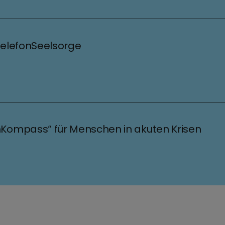
 TelefonSeelsorge
nKompass“ für Menschen in akuten Krisen