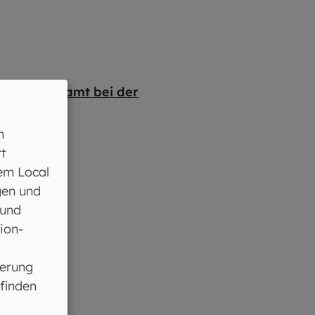
ite „
Ehrenamt bei der
n
t
em Local
gen und
 und
ion-
ferung
 finden