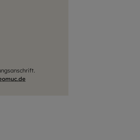
ngsanschrift.
eomuc.de