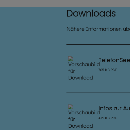
Downloads
Nähere Informationen über
TelefonSee
705
KB
|
PDF
Infos zur 
415
KB
|
PDF