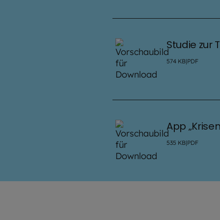
Studie zur
574
KB
|
PDF
App „Krise
535
KB
|
PDF