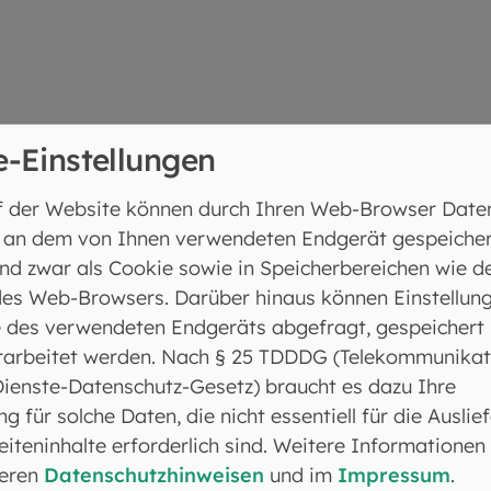
ng und Infoabende veröffentlichen wir auf unserer Se
e-Einstellungen
f der Website können durch Ihren Web-Browser Date
 an dem von Ihnen verwendeten Endgerät gespeicher
nd zwar als Cookie sowie in Speicherbereichen wie d
es Web-Browsers. Darüber hinaus können Einstellun
 des verwendeten Endgeräts abgefragt, gespeichert
und Kontakte (für
rarbeitet werden. Nach § 25 TDDDG (Telekommunikat
Dienste-Datenschutz-Gesetz) braucht es dazu Ihre
nsanfragen)
ng für solche Daten, die nicht essentiell für die Auslie
iteninhalte erforderlich sind. Weitere Informationen
seren
Datenschutzhinweisen
und im
Impressum
.