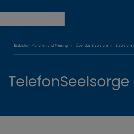
Erzbistum München und Freising
Erzbistum München und Freising
Über das Erzbistum
Erzbistum 
TelefonSeelsorge