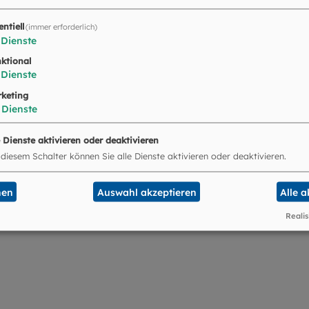
entiell
(immer erforderlich)
Dienste
ktional
Dienste
keting
Dienste
ese München und Freising
e Dienste aktivieren oder deaktivieren
 diesem Schalter können Sie alle Dienste aktivieren oder deaktivieren.
nen
Auswahl akzeptieren
Alle 
Realis