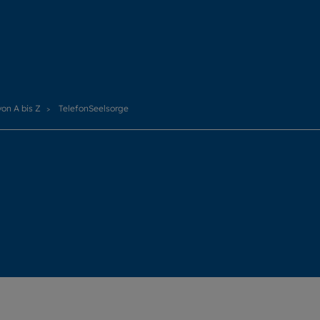
von A bis Z
TelefonSeelsorge