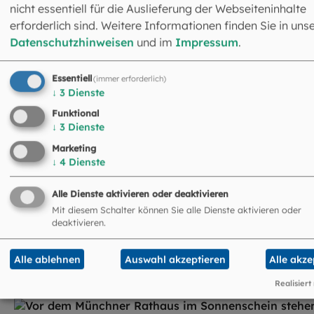
nicht essentiell für die Auslieferung der Webseiteninhalte
©
Kwangmoozaa / stock.a
erforderlich sind. Weitere Informationen finden Sie in uns
Datenschutzhinweisen
und im
Impressum
.
Veranstaltungen
Bildungswerke und Pfarreien in unserem
Essentiell
(immer erforderlich)
Erzbistum greifen aktuelle Fragen aus
↓
3
Dienste
Gesellschaft und Politik auf. Sie laden zu
Funktional
vielfältigen Veranstaltungen wie Vorträgen und
↓
3
Dienste
Diskussionen ein. Informieren Sie sich hier über
aktuelle Termine in Ihrer Nähe.
Marketing
↓
4
Dienste
ZUM TERMINKALENDER
Alle Dienste aktivieren oder deaktivieren
Mit diesem Schalter können Sie alle Dienste aktivieren oder
deaktivieren.
Alle ablehnen
Auswahl akzeptieren
Alle akze
Realisiert