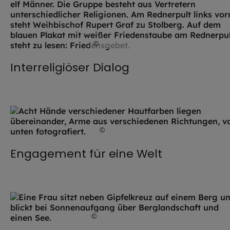
©
Robert Kiderle / EOM
Interreligiöser Dialog
©
iStock.com / howtogoto
Engagement für eine Welt
©
IMAGO / Westend61