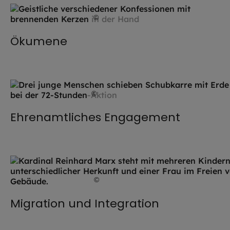
©
Robert Kiderle / EOM
Ökumene
©
Robert Kiderle /EOM
Ehrenamtliches Engagement
©
Lennart Preiss / EOM
Migration und Integration