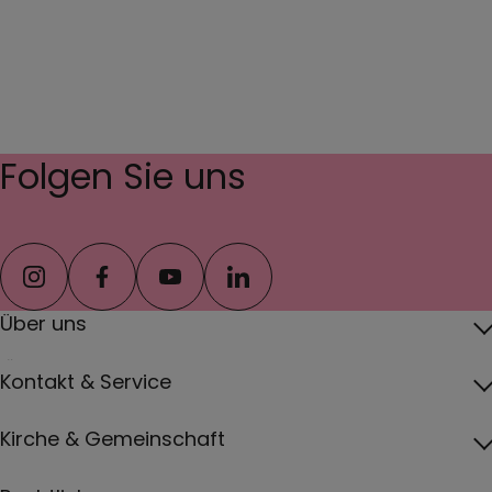
Folgen Sie uns
instagram
facebook
youtube
linkedin
Über uns
Über das Erzbistum
Kontakt & Service
Erzbischof
Kontakt
Kirche & Gemeinschaft
Pfarreien
Pressebereich
Papst
Katholisch werden und Wiedereintritt