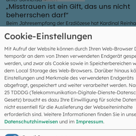
„Misstrauen ist ein Gift, das uns nicht
beherrschen darf“
Beim Jahresempfang der Erzdiözese hat Kardinal Reinha
Marx die Bedeutung der Kirche für das Funktionieren und
Cookie-Einstellungen
den Zusammenhalt der Gesellschaft hervorgehoben. Mit
16.07.2026
ihren „Pfarreien, Kindergärten und vielen weiteren
Mit Aufruf der Website können durch Ihren Web-Browser 
Einrichtungen“ könne sie zur „Überwindung der Angst un
temporär an dem von Ihnen verwendeten Endgerät gespe
des Misstrauens“ beitragen.
werden, und zwar als Cookie sowie in Speicherbereichen w
WEITERE MELDUNGEN
dem Local Storage des Web-Browsers. Darüber hinaus k
Einstellungen und Merkmale des verwendeten Endgeräts
abgefragt, gespeichert und weiter verarbeitet werden. Na
25 TDDDG (Telekommunikation-Digitale-Dienste-Datensc
Themen im Fokus
Gesetz) braucht es dazu Ihre Einwilligung für solche Daten
nicht essentiell für die Auslieferung der Webseiteninhalte
erforderlich sind. Weitere Informationen finden Sie in uns
Datenschutzhinweisen
und im
Impressum
.
©
Hendrik Steffens / EOM