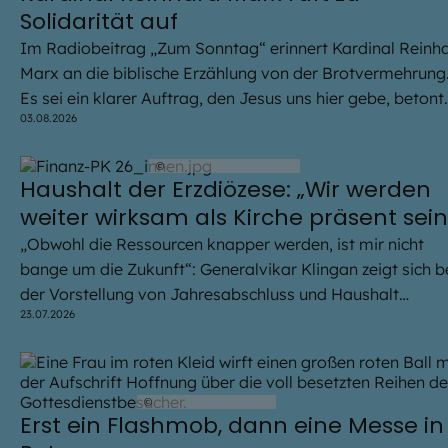
Solidarität auf
Im Radiobeitrag „Zum Sonntag“ erinnert Kardinal Reinh
Marx an die biblische Erzählung von der Brotvermehrung
Es sei ein klarer Auftrag, den Jesus uns hier gebe, betont
03.08.2026
der Erzbischof von München und Freising.
©
Steffen Hendriks / EOM
Haushalt der Erzdiözese: „Wir werden
weiter wirksam als Kirche präsent sein
„Obwohl die Ressourcen knapper werden, ist mir nicht
bange um die Zukunft“: Generalvikar Klingan zeigt sich b
der Vorstellung von Jahresabschluss und Haushalt
23.07.2026
zuversichtlich für die Zukunft des Erzbistums.
©
Robert Kiderle / EOM
Erst ein Flashmob, dann eine Messe in