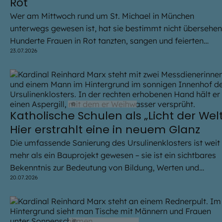
Rot
Wer am Mittwoch rund um St. Michael in München
unterwegs gewesen ist, hat sie bestimmt nicht übersehen
Hunderte Frauen in Rot tanzten, sangen und feierten
23.07.2026
gemeinsam Gottesdienst. Grund war die Verbundenheit 
einer lang verkannten, aber höchst bedeutenden Frau.
©
Robert Kiderle / EOM
Katholische Schulen als „Licht der Welt
Hier erstrahlt eine in neuem Glanz
Die umfassende Sanierung des Ursulinenklosters ist weit
mehr als ein Bauprojekt gewesen – sie ist ein sichtbares
Bekenntnis zur Bedeutung von Bildung, Werten und
20.07.2026
gesellschaftlicher Verantwortung. „Katholische Schulen
sollen das Licht der Welt sein“, betonte Kardinal Reinhar
Marx bei der Segnung.
©
Lennart Preiss / EOM