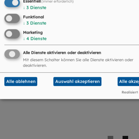
So helfen Sie mit Ihrer Kirchensteuer
Essentiell
(immer erforderlich)
↓
3
Dienste
Funktional
↓
3
Dienste
Marketing
↓
4
Dienste
Alle Dienste aktivieren oder deaktivieren
Mit diesem Schalter können Sie alle Dienste aktivieren oder
deaktivieren.
Alle ablehnen
Auswahl akzeptieren
Alle akze
Realisiert