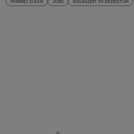
PFARREI-SUCHE
JOBS
ENGAGIERT IM ERZBISTUM
©
Imago / Arnulf Hettrich