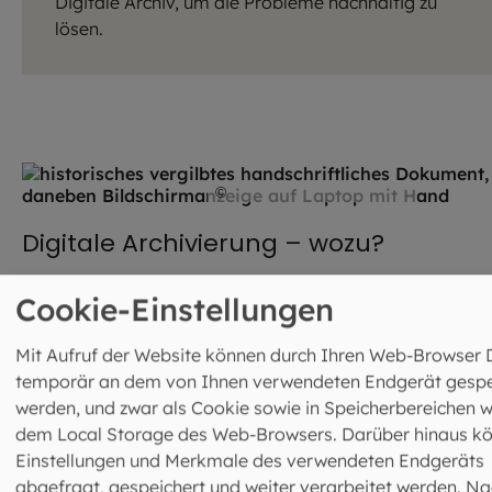
Digitale Archiv, um die Probleme nachhaltig zu
lösen.
©
Hendrik Steffens / EOM
Digitale Archivierung – wozu?
Cookie-Einstellungen
©
Archiv und Bibliothek
Mit Aufruf der Website können durch Ihren Web-Browser 
Das Prinzip der alternativen Sichten
temporär an dem von Ihnen verwendeten Endgerät gespe
werden, und zwar als Cookie sowie in Speicherbereichen w
dem Local Storage des Web-Browsers. Darüber hinaus k
Einstellungen und Merkmale des verwendeten Endgeräts
abgefragt, gespeichert und weiter verarbeitet werden. Na