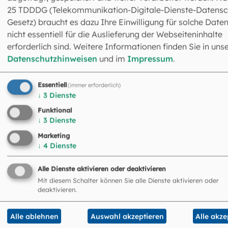
25 TDDDG (Telekommunikation-Digitale-Dienste-Datensc
Gesetz) braucht es dazu Ihre Einwilligung für solche Daten
nicht essentiell für die Auslieferung der Webseiteninhalte
erforderlich sind. Weitere Informationen finden Sie in uns
Datenschutzhinweisen
und im
Impressum
.
Das könnte Sie auch
Essentiell
(immer erforderlich)
↓
3
Dienste
interessieren
Funktional
↓
3
Dienste
©
Archiv und Bibliothek
Marketing
↓
4
Dienste
Alle Dienste aktivieren oder deaktivieren
Mit diesem Schalter können Sie alle Dienste aktivieren oder
deaktivieren.
Alle ablehnen
Auswahl akzeptieren
Alle akze