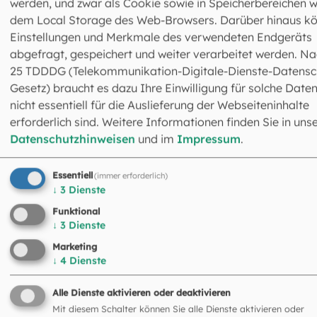
Die Erzdiözese München und Freising befürwortet
werden, und zwar als Cookie sowie in Speicherbereichen w
Kirchenasyl und hat dafür eine eigene Informations- und
dem Local Storage des Web-Browsers. Darüber hinaus k
Koordinationsstelle eingerichtet. Hier finden
Einstellungen und Merkmale des verwendeten Endgeräts
Kirchenasylsuchende sowie Kirchenasylgebende Beratun
abgefragt, gespeichert und weiter verarbeitet werden. Na
und Hilfe. So soll das Kirchenasyl auf ganzheitliche Weise
25 TDDDG (Telekommunikation-Digitale-Dienste-Datensc
und mit Rücksicht auf alle individuellen Gegebenheiten
Gesetz) braucht es dazu Ihre Einwilligung für solche Daten
begleitet werden.
nicht essentiell für die Auslieferung der Webseiteninhalte
erforderlich sind. Weitere Informationen finden Sie in uns
Datenschutzhinweisen
und im
Impressum
.
Wichtige Dokumente zum Downloa
Essentiell
(immer erforderlich)
↓
3
Dienste
Wir haben für Sie hilfreiche Informationen und Unterlage
Funktional
zusammengestellt.
↓
3
Dienste
Marketing
↓
4
Dienste
Informationsblatt für
Alle Dienste aktivieren oder deaktivieren
Kirchenasylsuchende
Mit diesem Schalter können Sie alle Dienste aktivieren oder