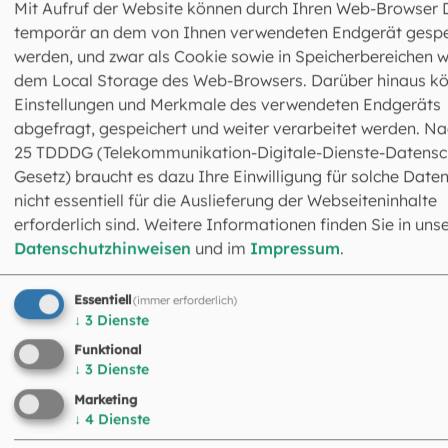
Entspannungsübungen
Mit Aufruf der Website können durch Ihren Web-Browser 
temporär an dem von Ihnen verwendeten Endgerät gespe
Die Voraussetzung für die Teilnahme an der
werden, und zwar als Cookie sowie in Speicherbereichen w
Trennungsgruppe ist ein
Vorgespräch
.
dem Local Storage des Web-Browsers. Darüber hinaus k
Einstellungen und Merkmale des verwendeten Endgeräts
abgefragt, gespeichert und weiter verarbeitet werden. Na
25 TDDDG (Telekommunikation-Digitale-Dienste-Datensc
Gesetz) braucht es dazu Ihre Einwilligung für solche Daten
Anmeldung möglich bei
nicht essentiell für die Auslieferung der Webseiteninhalte
folgenden Beratungsstellen
erforderlich sind. Weitere Informationen finden Sie in uns
Datenschutzhinweisen
und im
Impressum
.
Essentiell
(immer erforderlich)
↓
3
Dienste
Funktional
↓
3
Dienste
Marketing
Ehe-, Familien- und Lebensberatung
↓
4
Dienste
Rückertstraße 9