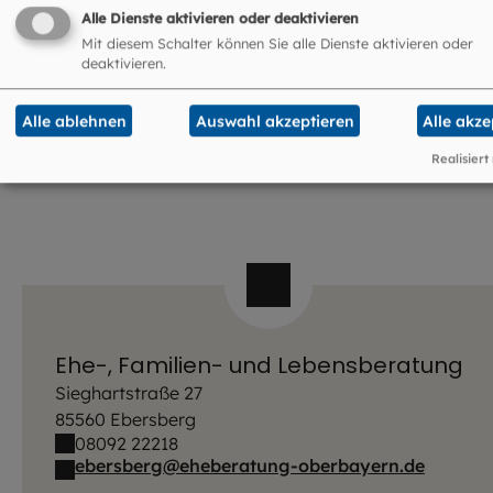
80336 München
Alle Dienste aktivieren oder deaktivieren
089 544311-0
Mit diesem Schalter können Sie alle Dienste aktivieren oder
info@eheberatung-oberbayern.de
deaktivieren.
Mehr Infos zur Ehe-, Familien- und
Lebensberatung
Alle ablehnen
Auswahl akzeptieren
Alle akze
Realisiert
Ehe-, Familien- und Lebensberatung
Sieghartstraße 27
85560 Ebersberg
08092 22218
ebersberg@eheberatung-oberbayern.de