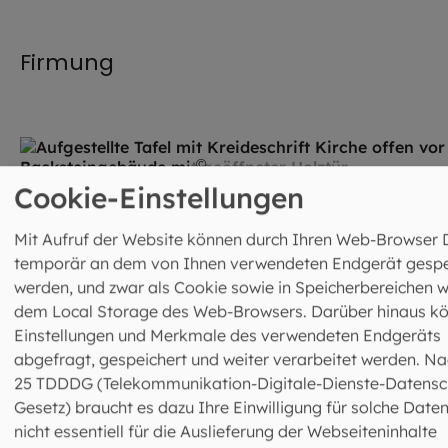
©
Irina Schmidt / stock.ado
Firmung
©
ArTo / stock.adobe.com
Cookie-Einstellungen
Bußsakrament
Mit Aufruf der Website können durch Ihren Web-Browser 
temporär an dem von Ihnen verwendeten Endgerät gespe
werden, und zwar als Cookie sowie in Speicherbereichen w
dem Local Storage des Web-Browsers. Darüber hinaus k
Einstellungen und Merkmale des verwendeten Endgeräts
abgefragt, gespeichert und weiter verarbeitet werden. Na
©
sonyachny / stock.adobe.co
25 TDDDG (Telekommunikation-Digitale-Dienste-Datensc
Ehe
Gesetz) braucht es dazu Ihre Einwilligung für solche Daten
nicht essentiell für die Auslieferung der Webseiteninhalte