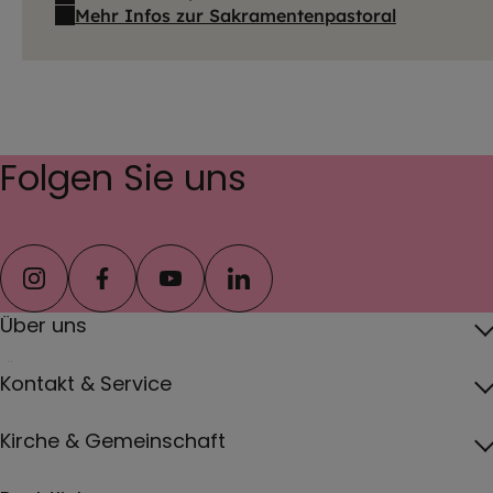
Mehr Infos zur Sakramentenpastoral
Folgen Sie uns
instagram
facebook
youtube
linkedin
Über uns
Über das Erzbistum
Kontakt & Service
Erzbischof
Kontakt
Kirche & Gemeinschaft
Pfarreien
Pressebereich
Papst
Katholisch werden und Wiedereintritt