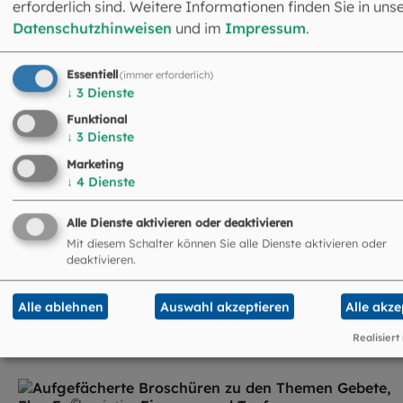
erforderlich sind. Weitere Informationen finden Sie in uns
Datenschutzhinweisen
und im
Impressum
.
©
Imago / Belga
Essentiell
(immer erforderlich)
Weihe
↓
3
Dienste
Funktional
↓
3
Dienste
Marketing
↓
4
Dienste
Alle Dienste aktivieren oder deaktivieren
Mit diesem Schalter können Sie alle Dienste aktivieren oder
deaktivieren.
©
Imago / Panthermedia
Krankensalbung
Alle ablehnen
Auswahl akzeptieren
Alle akze
Realisiert