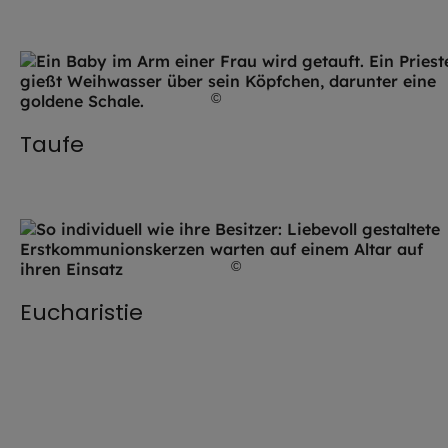
©
Ruslan / stock.adobe.com
Taufe
©
Alexandra / stock.adobe.com
Eucharistie