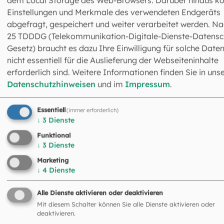
dem Local Storage des Web-Browsers. Darüber hinaus k
Einstellungen und Merkmale des verwendeten Endgeräts
abgefragt, gespeichert und weiter verarbeitet werden. Na
Zum Weiterlesen
25 TDDDG (Telekommunikation-Digitale-Dienste-Datensc
Gesetz) braucht es dazu Ihre Einwilligung für solche Daten
Ein Taufheft mit Ablauf, Liedern und Texten kann beim
nicht essentiell für die Auslieferung der Webseiteninhalte
Erzbistum bestellt werden.
erforderlich sind. Weitere Informationen finden Sie in uns
Datenschutzhinweisen
und im
Impressum
.
Essentiell
(immer erforderlich)
↓
3
Dienste
Broschüre bestellen
Funktional
↓
3
Dienste
Marketing
↓
4
Dienste
©
EOM
Alle Dienste aktivieren oder deaktivieren
Mit diesem Schalter können Sie alle Dienste aktivieren oder
deaktivieren.