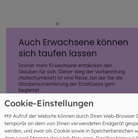
©
Robert Kiderle / EOM
Auch Erwachsene können
sich taufen lassen
Immer mehr Erwachsene entdecken den
Glauben für sich. Dieser Weg der Vorbereitung
(Katechumenat) ist eine Reise, bei der Sie die
Glaubensorientierung der Erzdiözese gern
begleitet.
Cookie-Einstellungen
WEITERE INFORMATIONEN
Mit Aufruf der Website können durch Ihren Web-Browser 
temporär an dem von Ihnen verwendeten Endgerät gespe
werden, und zwar als Cookie sowie in Speicherbereichen w