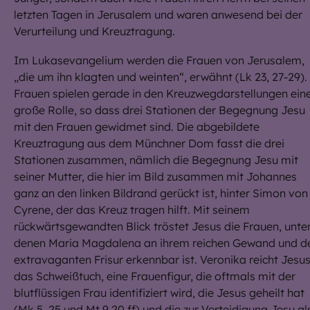
letzten Tagen in Jerusalem und waren anwesend bei der
Verurteilung und Kreuztragung.
Im Lukasevangelium werden die Frauen von Jerusalem,
„die um ihn klagten und weinten“, erwähnt (Lk 23, 27-29).
Frauen spielen gerade in den Kreuzwegdarstellungen ein
große Rolle, so dass drei Stationen der Begegnung Jesu
mit den Frauen gewidmet sind. Die abgebildete
Kreuztragung aus dem Münchner Dom fasst die drei
Stationen zusammen, nämlich die Begegnung Jesu mit
seiner Mutter, die hier im Bild zusammen mit Johannes
ganz an den linken Bildrand gerückt ist, hinter Simon von
Cyrene, der das Kreuz tragen hilft. Mit seinem
rückwärtsgewandten Blick tröstet Jesus die Frauen, unte
denen Maria Magdalena an ihrem reichen Gewand und d
extravaganten Frisur erkennbar ist. Veronika reicht Jesu
das Schweißtuch, eine Frauenfigur, die oftmals mit der
blutflüssigen Frau identifiziert wird, die Jesus geheilt hat
(Mk 5, 25 und Mt 9,20 ff) und die zur Verteidigung Jesu al