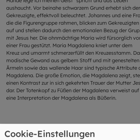
Hände lege ich meinen Geist“ spricht und das Leben
aushaucht. Vor beinahe schwarzem Grund erhebt sich de
Gekreuzigte, effektvoll beleuchtet. Johannes und eine Fra
die die Figurengruppe rahmen, blicken zum Gekreuzigten
auf und stellen dadurch den emotionalen Bezug der Gru
mit Jesus her. Die ohnmächtige Maria wird fürsorglich vo
einer Frau gestützt. Maria Magdalena kniet unter dem
Kreuz und umarmt schmerzerfüllt den Kreuzesstamm. Da
modische Gewand aus gelbem Stoff und mit genestelten
Ärmeln sowie das wallende Haar sind typische Attribute 
Magdalena. Die große Emotion, die Magdalena zeigt, stel
einen Kontrast zur in sich gekehrten Trauer der Mutter Je
dar. Der Totenkopf zu Füßen der Magdalena verweist auf
eine Interpretation der Magdalena als Büßerin.
Cookie-Einstellungen