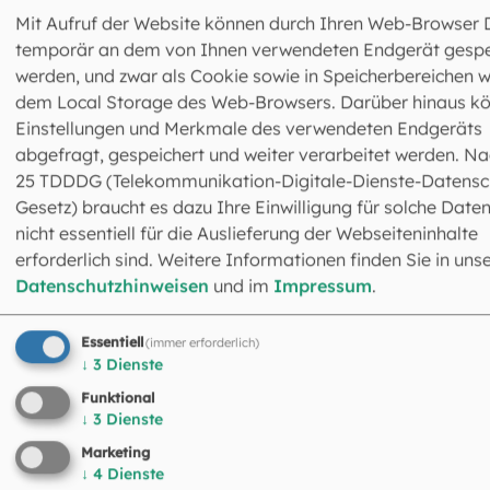
Mit Aufruf der Website können durch Ihren Web-Browser 
temporär an dem von Ihnen verwendeten Endgerät gespe
©
Berthold Kress
werden, und zwar als Cookie sowie in Speicherbereichen w
Streichen, St. Servatius, Choraltar, Flügelaltar von 1524.
dem Local Storage des Web-Browsers. Darüber hinaus k
Predellenrelief in Profilrahmen, Holz mit weitgehend
originaler Fassung, ca. 51 x 61 cm. Die an diesem Altar
Einstellungen und Merkmale des verwendeten Endgeräts
tätigen Bildschnitzer und Maler sind namentlich nicht
abgefragt, gespeichert und weiter verarbeitet werden. Na
bekannt, doch vermutet man die Maler aus dem Umkreis
25 TDDDG (Telekommunikation-Digitale-Dienste-Datensc
des Wolf Huber, des Gordian Guckh sowie dem Mühldorf
Gesetz) braucht es dazu Ihre Einwilligung für solche Daten
Meister.
nicht essentiell für die Auslieferung der Webseiteninhalte
erforderlich sind. Weitere Informationen finden Sie in uns
Die Kreuzabnahme
Datenschutzhinweisen
und im
Impressum
.
Nach dem Tod Jesu kümmerte sich Joseph von Arimathi
ein wohlhabender Mann, Ratsmitglied und heimlicher
Essentiell
(immer erforderlich)
Jünger Jesu, um die Erlaubnis, Jesus vom Kreuz abnehm
↓
3
Dienste
zu dürfen. Bei der Kreuzabnahme waren laut Bibelbericht
Funktional
(Mt 27, 57-60; Mk 15, 46; Joh. 19, 38-40) nicht nur Joseph,
↓
3
Dienste
sondern auch Nikodemus dabei, der eine Mischung aus
Marketing
Myrrhe und Aloe mitbrachte. „Die Frauen, die mit Jesus 
↓
4
Dienste