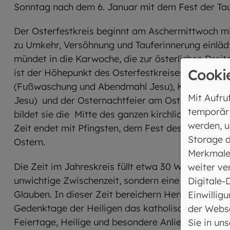
Sonntag nach dem 6. Januar mit dem Fest der Tau
Der Osterfestkreis beginnt am Aschermittwoch mit
zu Umkehr, Versöhnung und Tauferinnerung einlädt
mündet in die Karwoche, die zur österlichen Dreita
Cooki
ist der Höhepunkt des Osterfestkreises: Mit Grü
(Fußwaschung und Abendmahl Jesu), Karfreitag (
Mit Aufru
Jesu) und der Osternachtfeier am Ostersonntag 
temporär
bildet sie die Mitte des ganzen kirchlichen Herrenj
werden, u
Zeit endet mit Pfingsten, dem Fest des Heiligen G
Storage d
Ostern.
Merkmale
Die Zeit im Jahreskreis füllt etwa 30 Wochen des J
weiter ve
unwichtige Zwischenzeit, sondern eine Phase de
Digitale-
Glauben. In dieser Zeit bereichern Herrenfeste, M
Einwilligu
Gedenktage der Heiligen das katholische Glauben
der Webse
Feiertage, Heilige und besondere Anliegen.
Sie in un