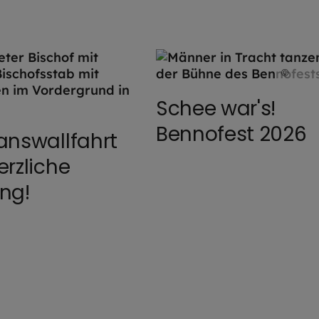
©
Hen
Schee war's!
OM
Bennofest 2026
answallfahrt
erzliche
ng!