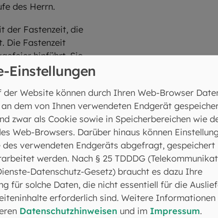
fe des Herrn.
 der Fastenzeit, die
. Die Fastenzeit
gefeier hinführt. Sie
e-Einstellungen
ndonnerstag
Leiden und Sterben
f der Website können durch Ihren Web-Browser Date
(Auferstehung Jesu)
 an dem von Ihnen verwendeten Endgerät gespeicher
ahres. Die österliche
nd zwar als Cookie sowie in Speicherbereichen wie d
eistes, 50 Tage nach
es Web-Browsers. Darüber hinaus können Einstellun
 des verwendeten Endgeräts abgefragt, gespeichert
ahres. Sie ist keine
rarbeitet werden. Nach § 25 TDDDG (Telekommunikat
s Wachstums im
Dienste-Datenschutz-Gesetz) braucht es dazu Ihre
arienfeste und
ng für solche Daten, die nicht essentiell für die Auslie
sleben.
iteninhalte erforderlich sind. Weitere Informationen
seren
Datenschutzhinweisen
und im
Impressum
.