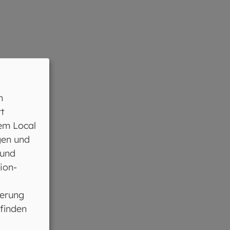
n
t
em Local
gen und
 und
ion-
ferung
 finden