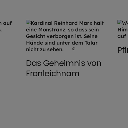
drik Steffens / EOM
Pf
©
Robert Kiderle / EOM
Das Geheimnis von
Fronleichnam