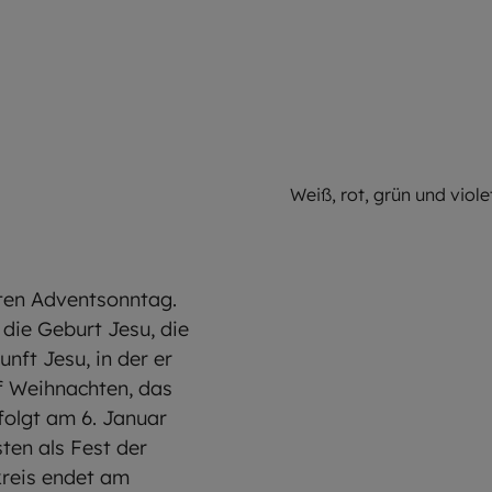
©
EOM
Weiß, rot, grün und viole
sten Adventsonntag.
 die Geburt Jesu, die
nft Jesu, in der er
uf Weihnachten, das
olgt am 6. Januar
ten als Fest der
kreis endet am