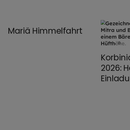
©
Mülbe / EOM
Mariä Himmelfahrt
©
E
Korbini
2026: H
Einladu