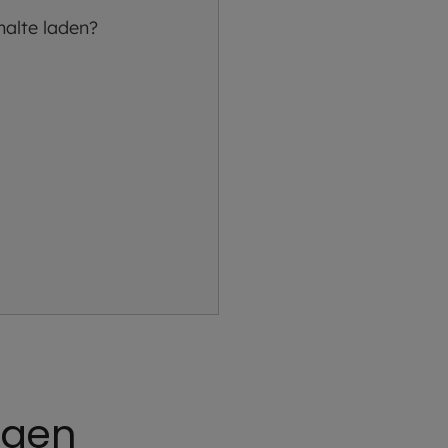
halte laden?
egen