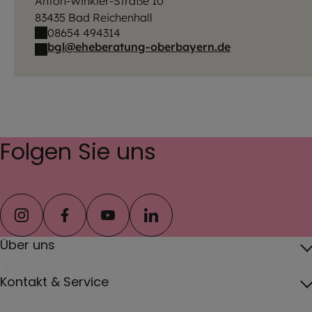
Anton-Winkler-Straße 10
83435 Bad Reichenhall
08654 494314
bgl@eheberatung-oberbayern.de
Folgen Sie uns
instagram
facebook
youtube
linkedin
Über uns
Über das Erzbistum
Kontakt & Service
Erzbischof
Kontakt