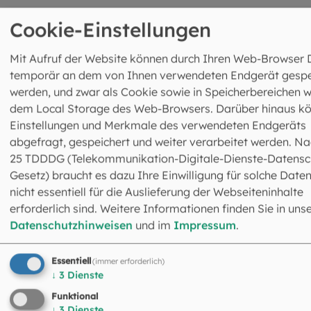
So erreichen Sie uns!
Cookie-Einstellungen
Unsere Beratungsstelle ist auch mit öffentlichen
Mit Aufruf der Website können durch Ihren Web-Browser 
Verkehrsmitteln erreichbar.
temporär an dem von Ihnen verwendeten Endgerät gespe
werden, und zwar als Cookie sowie in Speicherbereichen w
Bahn:
Haltestelle Bad Reichenhall
dem Local Storage des Web-Browsers. Darüber hinaus k
Fußweg ca. 7 Minuten
Einstellungen und Merkmale des verwendeten Endgeräts
abgefragt, gespeichert und weiter verarbeitet werden. Na
Auto/Parkplatz:
Parkplatz an der Zenostraße
25 TDDDG (Telekommunikation-Digitale-Dienste-Datensc
Gesetz) braucht es dazu Ihre Einwilligung für solche Daten
Hier finden Sie einen Blick auf die
Karte
.
nicht essentiell für die Auslieferung der Webseiteninhalte
erforderlich sind. Weitere Informationen finden Sie in uns
Datenschutzhinweisen
und im
Impressum
.
Essentiell
(immer erforderlich)
↓
3
Dienste
Jahresberichte
Funktional
Wenn Sie mehr über unsere Arbeit im Landkreis oder der
↓
3
Dienste