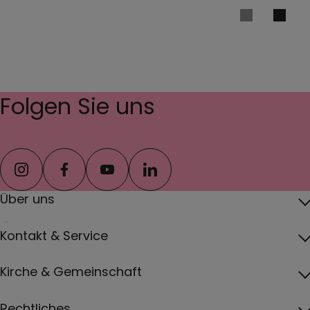
Folgen Sie uns
instagram
facebook
youtube
linkedin
Über uns
Über das Erzbistum
Kontakt & Service
Erzbischof
Kontakt
Kirche & Gemeinschaft
Pfarreien
Pressebereich
Papst
Katholisch werden und Wiedereintritt
Rechtliches