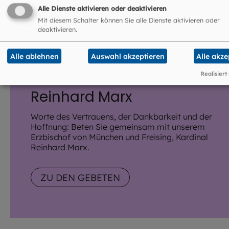
Alle Dienste aktivieren oder deaktivieren
Mit diesem Schalter können Sie alle Dienste aktivieren oder
deaktivieren.
©
Thomas Klinger / EOM
Alle ablehnen
Auswahl akzeptieren
Alle akze
Gebete von Kardinal
Realisiert
Reinhard Marx
Worte des Vertrauens, der Dankbarkeit und der
Hoffnung: Beten Sie gemeinsam mit unserem
Erzbischof von München und Freising, Kardinal
Reinhard Marx.
ZU DEN GEBETEN