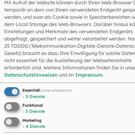
Mit Aufruf der Website können durch Ihren Web-Browser 
und auch meine leisen Worte finden bei dir Gehör.
temporär an dem von Ihnen verwendeten Endgerät gespe
Du stellst meine Füße auf sicheren Boden
werden, und zwar als Cookie sowie in Speicherbereichen w
und meine Schritte machst du fest.
dem Local Storage des Web-Browsers. Darüber hinaus k
Einstellungen und Merkmale des verwendeten Endgeräts
(Nach Ps 40)
abgefragt, gespeichert und weiter verarbeitet werden. Na
25 TDDDG (Telekommunikation-Digitale-Dienste-Datensc
Gesetz) braucht es dazu Ihre Einwilligung für solche Daten
nicht essentiell für die Auslieferung der Webseiteninhalte
erforderlich sind. Weitere Informationen finden Sie in uns
Datenschutzhinweisen
und im
Impressum
.
Essentiell
(immer erforderlich)
↓
3
Dienste
Funktional
↓
3
Dienste
Marketing
↓
4
Dienste