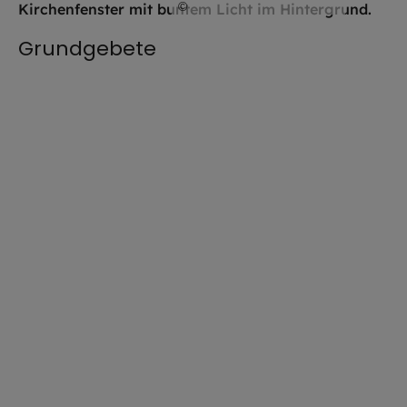
©
Hendrik Steffens / EOM
Grundgebete