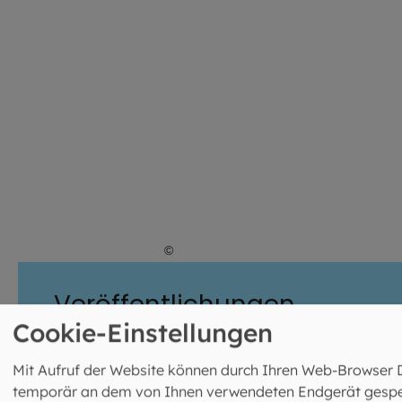
©
Lennart Preiss / EOM
Veröffentlichungen
Cookie-Einstellungen
Unser Erzbischof ist ein gefragter
Gesprächspartner. Wir haben seine aktuellen
Mit Aufruf der Website können durch Ihren Web-Browser 
Veröffentlichungen - Beiträge, Vorträge,
temporär an dem von Ihnen verwendeten Endgerät gespe
Grußworte, Interviews und Stellungnahmen - für