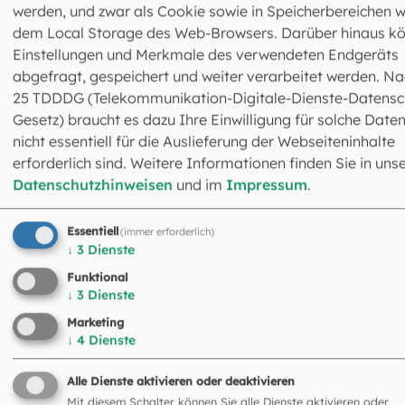
Sie zusammengestellt ebenso wie nach Jahren
werden, und zwar als Cookie sowie in Speicherbereichen w
geordnet Archivbeiträge.
dem Local Storage des Web-Browsers. Darüber hinaus k
Einstellungen und Merkmale des verwendeten Endgeräts
abgefragt, gespeichert und weiter verarbeitet werden. Na
MEHR
25 TDDDG (Telekommunikation-Digitale-Dienste-Datensc
Gesetz) braucht es dazu Ihre Einwilligung für solche Daten
nicht essentiell für die Auslieferung der Webseiteninhalte
erforderlich sind. Weitere Informationen finden Sie in uns
Datenschutzhinweisen
und im
Impressum
.
Essentiell
(immer erforderlich)
↓
3
Dienste
Funktional
↓
3
Dienste
Das könnte Sie auch
Marketing
interessieren
↓
4
Dienste
©
Robert Kiderle / EOM
Alle Dienste aktivieren oder deaktivieren
Mit diesem Schalter können Sie alle Dienste aktivieren oder