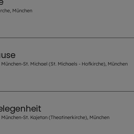
e
irche, München
ause
München-St. Michael (St. Michaels - Hofkirche), München
elegenheit
 München-St. Kajetan (Theatinerkirche), München