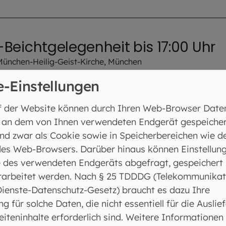
 -Beichtgelegenheit bis 17:00 Uhr
München-Heilig-Geist-Kirche, München
e-Einstellungen
f der Website können durch Ihren Web-Browser Date
anz
 an dem von Ihnen verwendeten Endgerät gespeicher
 München-St. Kajetan (Theatinerkirche), München
nd zwar als Cookie sowie in Speicherbereichen wie d
es Web-Browsers. Darüber hinaus können Einstellun
 des verwendeten Endgeräts abgefragt, gespeichert
rarbeitet werden. Nach § 25 TDDDG (Telekommunikat
Dienste-Datenschutz-Gesetz) braucht es dazu Ihre
legenheit in der Kirche
ng für solche Daten, die nicht essentiell für die Auslie
iteninhalte erforderlich sind. Weitere Informationen
München-St. Michael (St. Michaels - Hofkirche), München