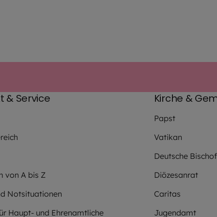
t & Service
Kirche & Gem
Papst
reich
Vatikan
Deutsche Bischo
m von A bis Z
Diözesanrat
nd Notsituationen
Caritas
für Haupt- und Ehrenamtliche
Jugendamt