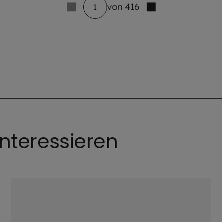
von 416
1
nteressieren
©
New Africa / stock.adobe.co