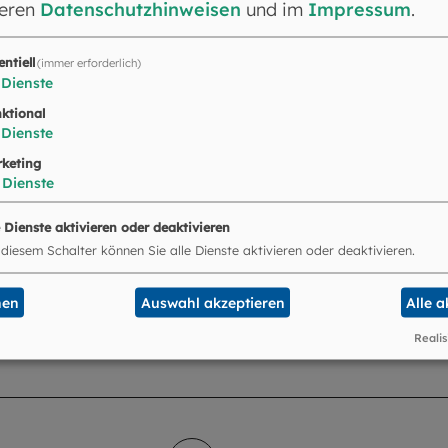
seren
Datenschutzhinweisen
und im
Impressum
.
entiell
(immer erforderlich)
Dienste
ktional
anz
Dienste
keting
 München-Herz Jesu, München
Dienste
e Dienste aktivieren oder deaktivieren
 diesem Schalter können Sie alle Dienste aktivieren oder deaktivieren.
anz für Priester- und Ordensber
nen
Auswahl akzeptieren
Alle 
München-St. Peter, München
Realis