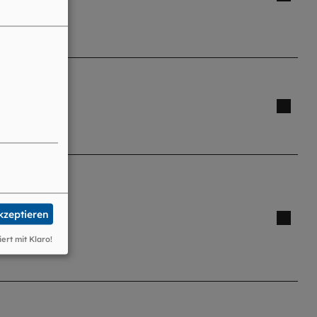
ufungen
akzeptieren
iert mit Klaro!