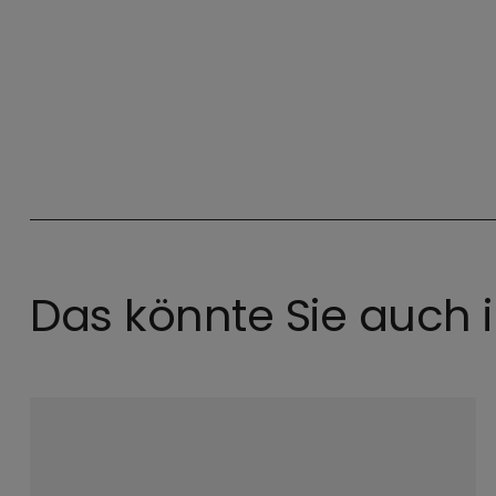
8 venue_list.results_announcement_multiple
Das könnte Sie auch i
©
PV Westend