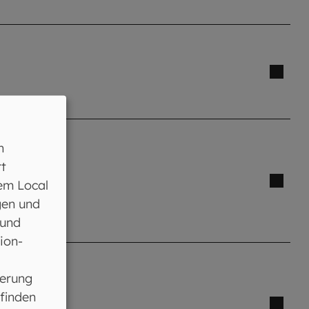
n
t
em Local
gen und
 und
ion-
ferung
 finden