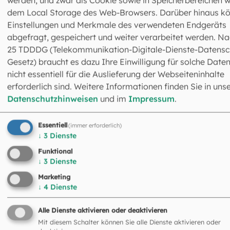
werden, und zwar als Cookie sowie in Speicherbereichen w
oder per Mail. Während der kostenfreien offenen NFP-
dem Local Storage des Web-Browsers. Darüber hinaus k
Sprechstunde an jedem ersten Dienstag des Monats von 
Einstellungen und Merkmale des verwendeten Endgeräts
bis 17 Uhr beantworten wir auch ganz spontan telefonisc
abgefragt, gespeichert und weiter verarbeitet werden. Na
unter 089 / 2137-2249 all Ihre Fragen.
25 TDDDG (Telekommunikation-Digitale-Dienste-Datensc
Gesetz) braucht es dazu Ihre Einwilligung für solche Daten
nicht essentiell für die Auslieferung der Webseiteninhalte
erforderlich sind. Weitere Informationen finden Sie in uns
Datenschutzhinweisen
und im
Impressum
.
Essentiell
(immer erforderlich)
↓
3
Dienste
NFP-Programm - Natürliche
Funktional
↓
3
Dienste
Familienplanung
Leitung: Natalie Oel
Marketing
↓
4
Dienste
Schrammerstraße 3
80333 München
Alle Dienste aktivieren oder deaktivieren
089 2137-2249
Mit diesem Schalter können Sie alle Dienste aktivieren oder
nfp@eomuc.de