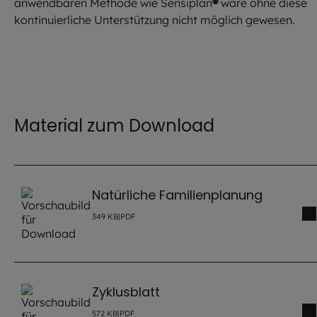
anwendbaren Methode wie Sensiplan
®
wäre ohne diese
kontinuierliche Unterstützung nicht möglich gewesen.
Material zum Download
Natürliche Familienplanung
349
KB
|
PDF
Zyklusblatt
572
KB
|
PDF