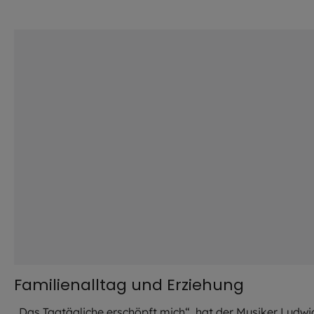
©
iStock.com / skynesher
Familienalltag und Erziehung
„Das Tagtägliche erschöpft mich“, hat der Musiker Ludwi