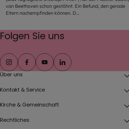
van Beethoven schon gestöhnt. Ein Befund, den gerade
Eltern nachempfinden können. D...
Folgen Sie uns
instagram
facebook
youtube
linkedin
Über uns
Über das Erzbistum
Kontakt & Service
Erzbischof
Kontakt
Kirche & Gemeinschaft
Pfarreien
Pressebereich
Papst
Katholisch werden und Wiedereintritt
Rechtliches
Jobs
Vatikan
Gottesdienste