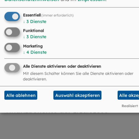
der Gelder genau informieren können.
Essentiell
(immer erforderlich)
↓
3
Dienste
Funktional
↓
3
Dienste
©
Hendrik Steffens / EOM
Marketing
↓
4
Dienste
Informationen zur Kirchensteuer
Alle Dienste aktivieren oder deaktivieren
Mit diesem Schalter können Sie alle Dienste aktivieren oder
deaktivieren.
Alle ablehnen
Auswahl akzeptieren
Alle akze
©
Hendrik Steffens / EOM
Realisiert
Finanzberichte der Erzdiözese
©
EOM