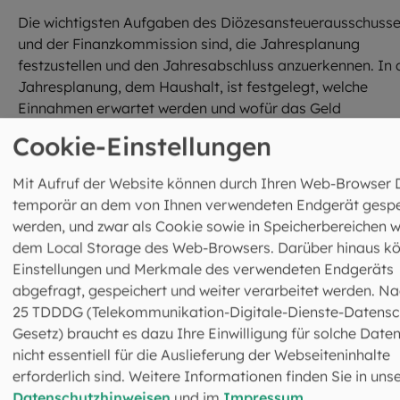
Die wichtigsten Aufgaben des Diözesansteuerausschuss
und der Finanzkommission sind, die Jahresplanung
festzustellen und den Jahresabschluss anzuerkennen. In 
Jahresplanung, dem Haushalt, ist festgelegt, welche
Einnahmen erwartet werden und wofür das Geld
ausgegeben werden soll. Dann ist der Finanzdirektor, der
Cookie-Einstellungen
Ökonom der Erzdiözese, dafür verantwortlich, dass die
Jahresplanung so umgesetzt wird, wie sie beschlossen
Mit Aufruf der Website können durch Ihren Web-Browser 
wurde.
temporär an dem von Ihnen verwendeten Endgerät gespe
werden, und zwar als Cookie sowie in Speicherbereichen w
Der Finanzdirektor legt über seine Arbeit Rechenschaft a
dem Local Storage des Web-Browsers. Darüber hinaus k
indem er einen Jahresabschluss nach den strengen
Einstellungen und Merkmale des verwendeten Endgeräts
gesetzlichen Regelungen des Handelsgesetzbuchs für
abgefragt, gespeichert und weiter verarbeitet werden. Na
große Kapitalgesellschaften erstellt. Dieser muss wiede
25 TDDDG (Telekommunikation-Digitale-Dienste-Datensc
durch Diözesansteuerausschuss und Finanzkommission
Gesetz) braucht es dazu Ihre Einwilligung für solche Daten
geprüft und anerkannt werden. Haushalt und
nicht essentiell für die Auslieferung der Webseiteninhalte
Jahresabschluss werden transparent veröffentlicht, so d
erforderlich sind. Weitere Informationen finden Sie in uns
sich alle Interessierten über die Herkunft und Verwendun
Datenschutzhinweisen
und im
Impressum
.