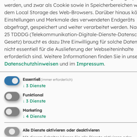
werden, und zwar als Cookie sowie in Speicherbereichen w
Sprecherräte der
dem Local Storage des Web-Browsers. Darüber hinaus k
Einstellungen und Merkmale des verwendeten Endgeräts
Mitarbeitenden in der Seelsor
abgefragt, gespeichert und weiter verarbeitet werden. Na
und im Religionsunterricht
25 TDDDG (Telekommunikation-Digitale-Dienste-Datensc
Gesetz) braucht es dazu Ihre Einwilligung für solche Daten
nicht essentiell für die Auslieferung der Webseiteninhalte
Hunderte Männer und Frauen wirken in der Erzdiözese als
erforderlich sind. Weitere Informationen finden Sie in uns
Priester, Diakone, Pastoralreferentinnen und -referenten,
Datenschutzhinweisen
und im
Impressum
.
Gemeindereferentinnen und -referenten sowie
Religionslehrerinnen und -lehrer im Kirchendienst. Sie
werden von Sprecherräten vertreten.
Essentiell
(immer erforderlich)
↓
3
Dienste
Funktional
↓
3
Dienste
Informationen der Sprecherrät
Marketing
↓
4
Dienste
Alle Dienste aktivieren oder deaktivieren
Priesterrat
Mit diesem Schalter können Sie alle Dienste aktivieren oder