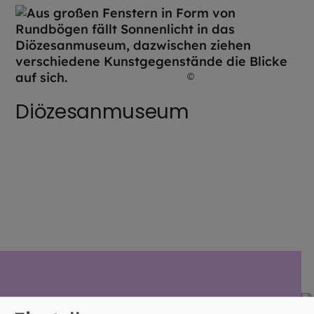
©
Thomas Dashuber / DiM
Diözesanmuseum