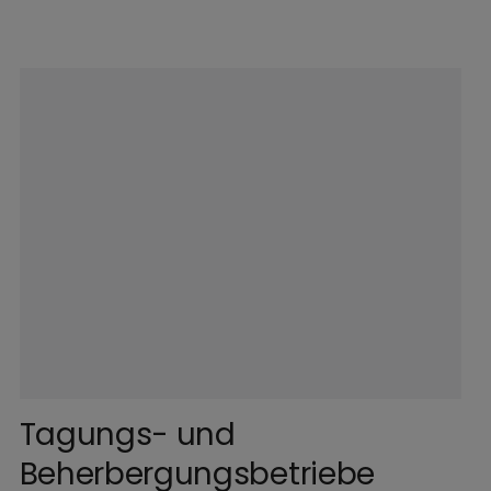
©
Christian Schranner / EOM
Tagungs- und
Beherbergungsbetriebe