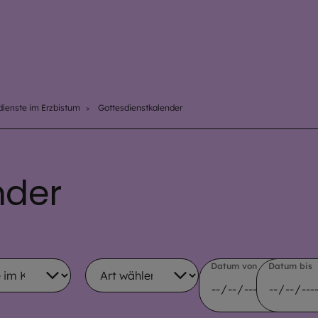
dienste im Erzbistum
Gottesdienstkalender
nder
l
Auswahl
Datum von
Datum bis