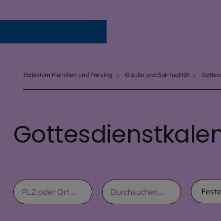
Erzbistum München und Freising
Erzbistum München und Freising
Glaube und Spiritualität
Gottes
Gottesdienstkale
Text
Text
Auswah