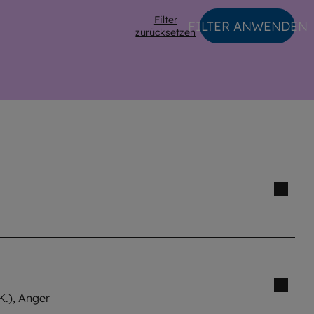
Filter
FILTER ANWENDEN
zurücksetzen
K.), Anger