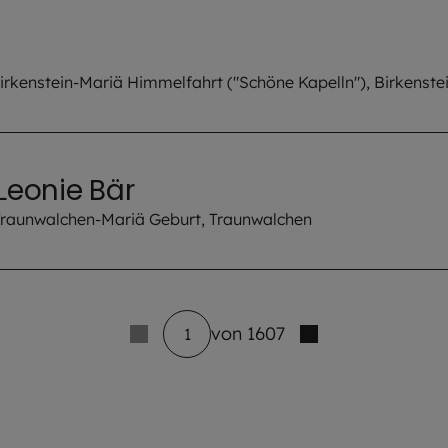
 Birkenstein-Mariä Himmelfahrt ("Schöne Kapelln"), Birkenste
Leonie Bär
 Traunwalchen-Mariä Geburt, Traunwalchen
von 1607
1