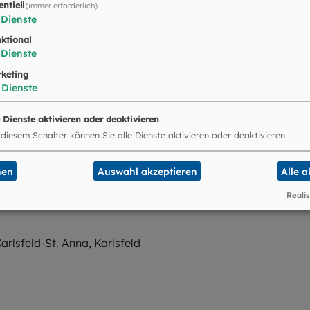
entiell
(immer erforderlich)
Dienste
che Palling Tauffeier Isabell Gast
ktional
Palling-Mariä Geburt, Palling
Dienste
keting
Dienste
e Dienste aktivieren oder deaktivieren
 diesem Schalter können Sie alle Dienste aktivieren oder deaktivieren.
Kirchheim-Heimstetten-St. Peter, Kirchheim b. München
nen
Auswahl akzeptieren
Alle 
Realis
arlsfeld-St. Anna, Karlsfeld