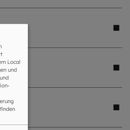
n
t
em Local
gen und
 und
ion-
ferung
 finden