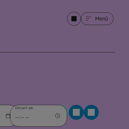
Menü
content_filter.fieldset_accessib
Uhrzeit ab
Nur Online-Veranstaltungen
Mit Induktionsschleife
Barrierefrei