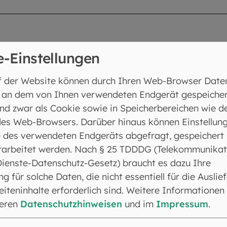
e-Einstellungen
Mariä Verkündigung, Haslach, Haslach
f der Website können durch Ihren Web-Browser Date
 an dem von Ihnen verwendeten Endgerät gespeicher
nd zwar als Cookie sowie in Speicherbereichen wie d
: Huber
es Web-Browsers. Darüber hinaus können Einstellun
Asten-Mariä Himmelfahrt, Asten
 des verwendeten Endgeräts abgefragt, gespeichert
rarbeitet werden. Nach § 25 TDDDG (Telekommunikat
Dienste-Datenschutz-Gesetz) braucht es dazu Ihre
ng für solche Daten, die nicht essentiell für die Auslie
r Taufe von Michael Fenk
iteninhalte erforderlich sind. Weitere Informationen
 Überacker-St. Bartholomäus, Überacker
seren
Datenschutzhinweisen
und im
Impressum
.