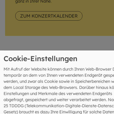
ganz in Ihrer Nähe.
ZUM KONZERTKALENDER
Cookie-Einstellungen
Unsere Glocken prägen den
Klang von Bayern
Mit Aufruf der Website können durch Ihren Web-Browser 
temporär an dem von Ihnen verwendeten Endgerät gespe
werden, und zwar als Cookie sowie in Speicherbereichen w
Die Glocken in auf den Kirchtürmen sind hörbare Zeichen
dem Local Storage des Web-Browsers. Darüber hinaus k
des Glaubens, begleiten den Alltag, rufen zum Gebet und
Einstellungen und Merkmale des verwendeten Endgeräts
prägen den Klang Bayerns. Schon iroschottische
abgefragt, gespeichert und weiter verarbeitet werden. Na
Wandermönche, also aus dem irischen Stamm der Skote
25 TDDDG (Telekommunikation-Digitale-Dienste-Datensc
der sich vom 3. bis 5. Jahrhundert auf beiden Seiten der
Gesetz) braucht es dazu Ihre Einwilligung für solche Daten
Irischen See ausbreitete, brachten die ersten Glocken na