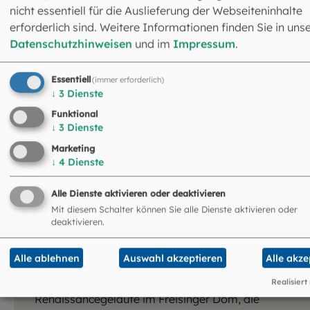
nicht essentiell für die Auslieferung der Webseiteninhalte
Bayern
erforderlich sind. Weitere Informationen finden Sie in uns
Datenschutzhinweisen
und im
Impressum
.
Essentiell
(immer erforderlich)
↓
3
Dienste
Funktional
↓
3
Dienste
Marketing
Hören Sie hier uralte und
↓
4
Dienste
besondere Glocken
Alle Dienste aktivieren oder deaktivieren
Zu den ältesten erhaltenen Glocken in unserem
Mit diesem Schalter können Sie alle Dienste aktivieren oder
Erzbistum zählt die „Arnoldus-Glocke“ in Gilching
deaktivieren.
aus dem 12. Jahrhundert. Eindrucksvolle Geläute
finden sich bis heute an den großen
Alle ablehnen
Auswahl akzeptieren
Alle akze
Diözesankirchen – etwa die Barockglocken des
Landshuter Martinsmünsters, das
Realisiert
Renaissancegeläute im Freisinger Dom, die