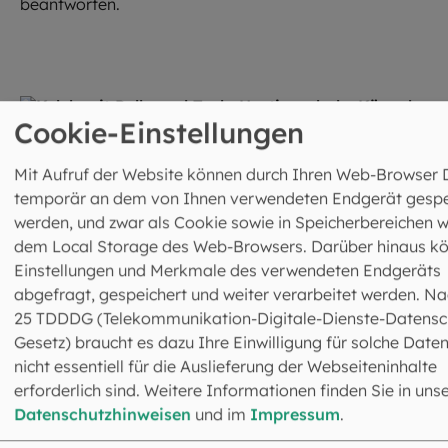
beantworten.
Cookie-Einstellungen
©
Robert Kiderle / EOM
Mit Aufruf der Website können durch Ihren Web-Browser 
Sakramente
temporär an dem von Ihnen verwendeten Endgerät gespe
werden, und zwar als Cookie sowie in Speicherbereichen w
dem Local Storage des Web-Browsers. Darüber hinaus k
Einstellungen und Merkmale des verwendeten Endgeräts
©
istock.com / ridvan_celik
abgefragt, gespeichert und weiter verarbeitet werden. Na
25 TDDDG (Telekommunikation-Digitale-Dienste-Datensc
Kinderleicht erklärt
Gesetz) braucht es dazu Ihre Einwilligung für solche Daten
nicht essentiell für die Auslieferung der Webseiteninhalte
erforderlich sind. Weitere Informationen finden Sie in uns
Datenschutzhinweisen
und im
Impressum
.