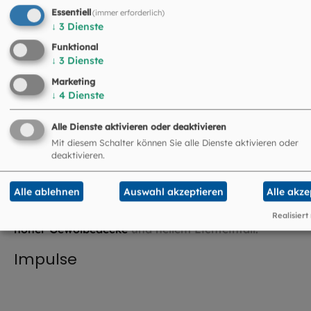
Essentiell
(immer erforderlich)
©
EOM
↓
3
Dienste
Funktional
Kirchenjahr
↓
3
Dienste
Marketing
↓
4
Dienste
©
Hendrik Steffens / EOM
Alle Dienste aktivieren oder deaktivieren
Mit diesem Schalter können Sie alle Dienste aktivieren oder
Gebete
deaktivieren.
Alle ablehnen
Auswahl akzeptieren
Alle akze
Realisiert
©
Hendrik Steffens / EOM
Impulse