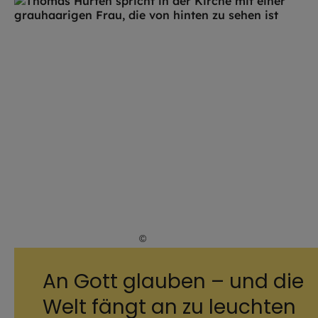
©
Hendrik Steffens / EOM
An Gott glauben – und die
Welt fängt an zu leuchten