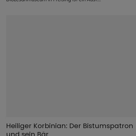
©
Katharina Ebel / EOM / KNA
Heiliger Korbinian: Der Bistumspatron
und sein Bär