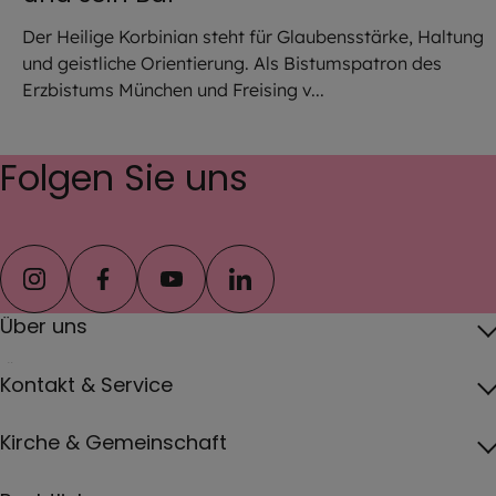
Der Heilige Korbinian steht für Glaubensstärke, Haltung
und geistliche Orientierung. Als Bistumspatron des
Erzbistums München und Freising v...
Folgen Sie uns
instagram
facebook
youtube
linkedin
Über uns
Über das Erzbistum
Kontakt & Service
Erzbischof
Kontakt
Kirche & Gemeinschaft
Pfarreien
Pressebereich
Papst
Katholisch werden und Wiedereintritt