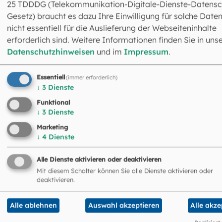
25 TDDDG (Telekommunikation-Digitale-Dienste-Datensc
Gesetz) braucht es dazu Ihre Einwilligung für solche Daten
nicht essentiell für die Auslieferung der Webseiteninhalte
erforderlich sind. Weitere Informationen finden Sie in uns
Datenschutzhinweisen
und im
Impressum
.
Essentiell
(immer erforderlich)
↓
3
Dienste
Funktional
↓
3
Dienste
1.300 Jahre Bistum: Die schönsten Bild
Marketing
vom Jubiläum
↓
4
Dienste
Unter dem Leitwort „glauben leben“ hat die Erzdiözese
Alle Dienste aktivieren oder deaktivieren
München und Freising 2024 ihr Bistumsjubiläum „1.300
Mit diesem Schalter können Sie alle Dienste aktivieren oder
Jahre Korbinian in Freising“ gefe...
deaktivieren.
©
Thomas Dashuber / DiMu
Alle ablehnen
Auswahl akzeptieren
Alle akze