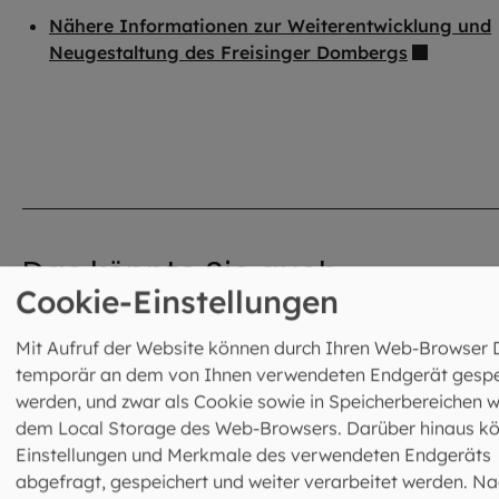
Nähere Informationen zur Weiterentwicklung und
Neugestaltung des Freisinger Dombergs
Das könnte Sie auch
Cookie-Einstellungen
interessieren
Mit Aufruf der Website können durch Ihren Web-Browser 
©
Lennart Preiss / EOM
temporär an dem von Ihnen verwendeten Endgerät gespe
werden, und zwar als Cookie sowie in Speicherbereichen w
dem Local Storage des Web-Browsers. Darüber hinaus k
Einstellungen und Merkmale des verwendeten Endgeräts
abgefragt, gespeichert und weiter verarbeitet werden. Na