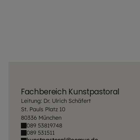
5 venue_list.results_announcement_multiple
Fachbereich Kunstpastoral
Leitung: Dr. Ulrich Schäfert
St. Pauls Platz 10
80336 München
089 53819748
089 531511
kunstpastoral@eomuc.de