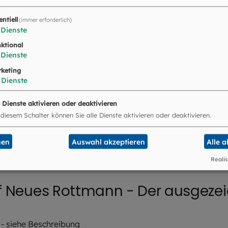
ndacht: Der Sommer - ein Loch?
entiell
(immer erforderlich)
hen-St. Paul, München
Dienste
ktional
Dienste
keting
Dienste
ff Neues Rottmann - Der ausgezei
e Dienste aktivieren oder deaktivieren
 diesem Schalter können Sie alle Dienste aktivieren oder deaktivieren.
 - siehe Beschreibung
nen
Auswahl akzeptieren
Alle 
Realis
ff Neues Rottmann - Der ausgezei
 - siehe Beschreibung