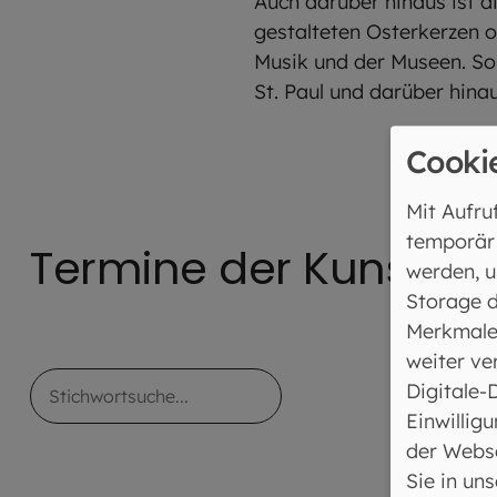
Auch darüber hinaus ist d
gestalteten Osterkerzen 
Musik und der Museen. So 
St. Paul und darüber hinau
Cooki
Mit Aufru
temporär
Termine der Kunstpas
werden, u
Storage d
Merkmale
weiter ve
Stichwortsuche
Digitale-
Einwilligu
der Webse
Sie in un