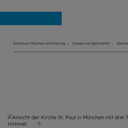
Erzbistum München und Freising
Erzbistum München und Freising
Glaube und Spiritualität
Spiritu
©
PV Westend