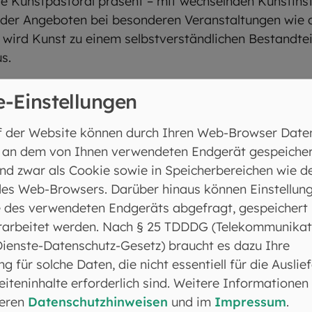
ie Kunstpastoral präsent – mit wechselnden Kunstinsta
oder Angeboten bei besonderen Veranstaltungen wie
wird Kunst zu einem selbstverständlichen Bestandteil 
s.
e-Einstellungen
f der Website können durch Ihren Web-Browser Date
 an dem von Ihnen verwendeten Endgerät gespeicher
toral
nd zwar als Cookie sowie in Speicherbereichen wie d
es Web-Browsers. Darüber hinaus können Einstellun
 des verwendeten Endgeräts abgefragt, gespeichert
rarbeitet werden. Nach § 25 TDDDG (Telekommunikat
Dienste-Datenschutz-Gesetz) braucht es dazu Ihre
ng für solche Daten, die nicht essentiell für die Auslie
iteninhalte erforderlich sind. Weitere Informationen
seren
Datenschutzhinweisen
und im
Impressum
.