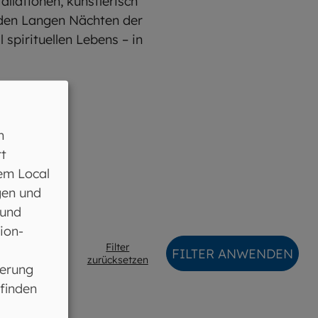
llationen, künstlerisch
 den Langen Nächten der
spirituellen Lebens – in
n
t
em Local
gen und
 und
ion-
Filter
FILTER ANWENDEN
zurücksetzen
ferung
 finden