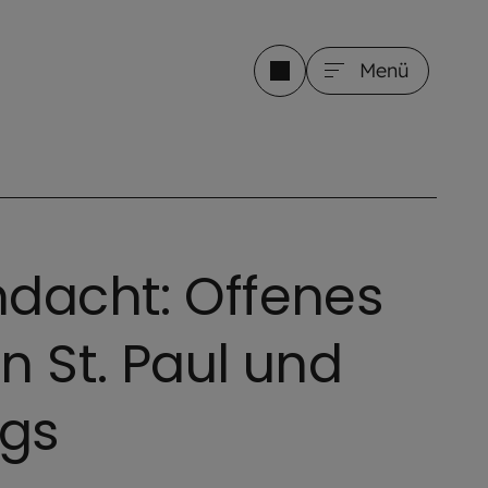
Menü
ndacht: Offenes
n St. Paul und
gs