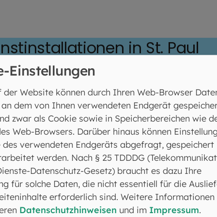
stinstallationen in St. Paul
e-Einstellungen
stallation „Von Ewigkeit zu Ewigkeit“ von Stefan Huns
n Brigitte Schwacke (Infoblatt als PDF):
f der Website können durch Ihren Web-Browser Date
 an dem von Ihnen verwendeten Endgerät gespeicher
nd zwar als Cookie sowie in Speicherbereichen wie d
es Web-Browsers. Darüber hinaus können Einstellun
lation „Von Ewigkeit zu Ewigkeit“
 des verwendeten Endgeräts abgefragt, gespeichert
rarbeitet werden. Nach § 25 TDDDG (Telekommunikat
Dienste-Datenschutz-Gesetz) braucht es dazu Ihre
ng für solche Daten, die nicht essentiell für die Auslie
iteninhalte erforderlich sind. Weitere Informationen
seren
Datenschutzhinweisen
und im
Impressum
.