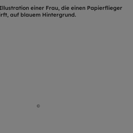
©
Lena Höfer / EOM