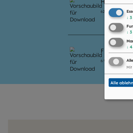
Heavensg
Ess
620
KB
|
PDF
↓
3
Fun
↓
3
Mar
↓
4
Flyer Kuns
All
6.9
MB
|
PDF
Mit
Alle ableh