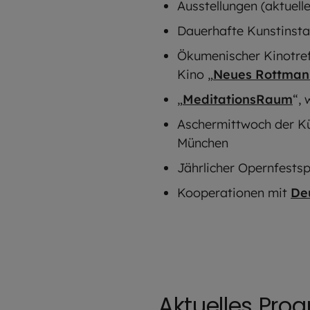
Ausstellungen (aktuel
Dauerhafte Kunstinstal
Ökumenischer Kinotref
Kino „
Neues Rottman
„
MeditationsRaum
“,
Aschermittwoch der Kü
München
Jährlicher Opernfestsp
Kooperationen mit
Deu
Aktuelles Pr