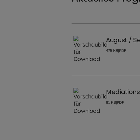
August / 
475
KB
|
PDF
Mediations
81
KB
|
PDF