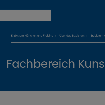
Erzbistum München und Freising
Erzbistum München und Freising
Über das Erzbistum
Erzbistum 
Fachbereich Kuns