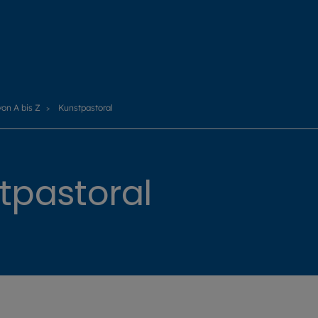
von A bis Z
Kunstpastoral
tpastoral