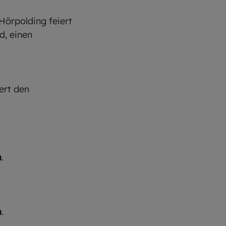
Hörpolding feiert
d, einen
ert den
m
.
m
.