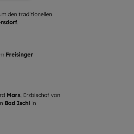
um den traditionellen
rsdorf
.
 im
Freisinger
ard
Marx
, Erzbischof von
in
Bad Ischl
in