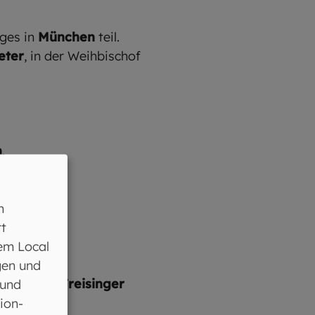
ages in
München
teil.
eter
, in der Weihbischof
m
.
ariendom
.
n
t
em Local
gen und
dienste im
Freisinger
 und
ion-