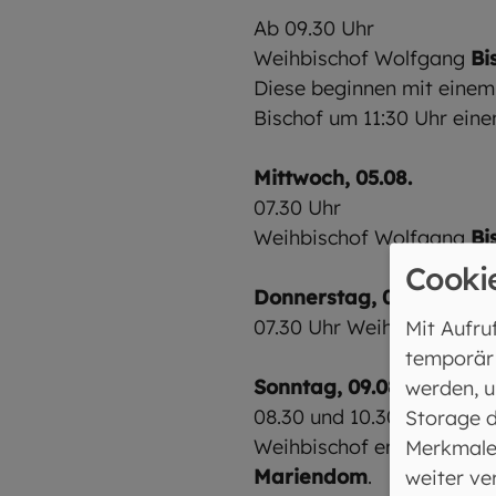
Ab 09.30 Uhr
Weihbischof Wolfgang
Bi
Diese beginnen mit eine
Bischof um 11:30 Uhr einen
Mittwoch, 05.08.
07.30 Uhr
Weihbischof Wolfgang
Bi
Cooki
Donnerstag, 06.08.
07.30 Uhr Weihbischof W
Mit Aufru
temporär
Sonntag, 09.08.
werden, u
08.30 und 10.30 Uhr
Storage d
Weihbischof emeritus Be
Merkmale
Mariendom
.
weiter ve