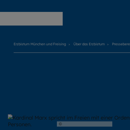
Erzbistum München und Freising
Erzbistum München und Freising
Über das Erzbistum
Pressebere
©
Hendrik Steffens / EOM