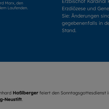
Erzbischof Kardinal
ard Marx, den
 dem Laufenden.
Erzdiözese und Gener
Sie: Änderungen sind
gegebenenfalls in d
Stand.
rnhard
Haßlberger
feiert den Sonntagsgottesdienst 
ng-Neustift
.