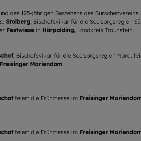
und des 125-jährigen Bestehens des Burschenvereins 
 zu
Stolberg
, Bischofsvikar für die Seelsorgsregion Sü
der
Festwiese
in
Hörpolding,
Landkreis Traunstein.
schof
, Bischofsvikar für die Seelsorgsregion Nord, fei
Freisinger
Mariendom
.
schof
feiert die Frühmesse im
Freisinger
Mariendo
schof
feiert die Frühmesse im
Freisinger Mariendo