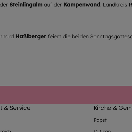
der
Steinlingalm
auf der
Kampenwand
, Landkreis
rnhard
Haßlberger
feiert die beiden Sonntagsgottes
t & Service
Kirche & Gem
Papst
reich
Vatikan