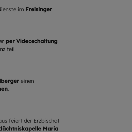
dienste im
Freisinger
der
per
Videoschaltung
z teil.
lberger
einen
hen
.
us feiert der Erzbischof
dächtniskapelle Maria