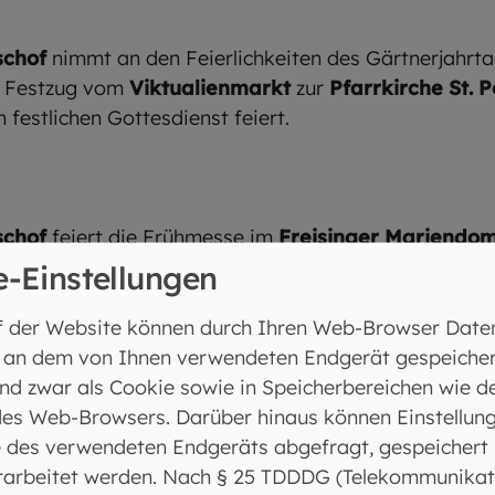
schof
nimmt an den Feierlichkeiten des Gärtnerjahrt
m Festzug vom
Viktualienmarkt
zur
Pfarrkirche St. P
 festlichen Gottesdienst feiert.
schof
feiert die Frühmesse im
Freisinger
Mariendo
e-Einstellungen
olfgang
Bischof
feiert die Frühmesse im
Freisinger
M
f der Website können durch Ihren Web-Browser Date
 an dem von Ihnen verwendeten Endgerät gespeicher
nd zwar als Cookie sowie in Speicherbereichen wie d
es Web-Browsers. Darüber hinaus können Einstellun
rnhard
Haßlberger
feiert die beiden Sonntagsgottes
 des verwendeten Endgeräts abgefragt, gespeichert
rarbeitet werden. Nach § 25 TDDDG (Telekommunikat