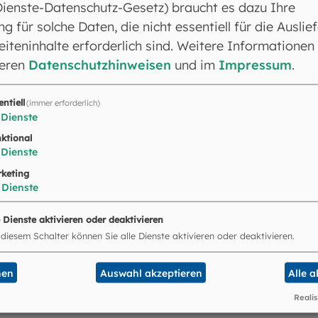
Dienste-Datenschutz-Gesetz) braucht es dazu Ihre
ng für solche Daten, die nicht essentiell für die Auslie
 zu
Stolberg
feiert den Hauptgottesdienst im
Münchn
iteninhalte erforderlich sind. Weitere Informationen
seren
Datenschutzhinweisen
und im
Impressum
.
entiell
(immer erforderlich)
Dienste
Wolfgang
Bischof
feiert den Abendgottesdienst im
M
ktional
Dienste
keting
 Hochfestes Mariä Himmelfahrt feiert Weihbischof em
Dienste
ttesdienst im
Freisinger
Mariendom
.
e Dienste aktivieren oder deaktivieren
 diesem Schalter können Sie alle Dienste aktivieren oder deaktivieren.
gen Bestehens und zum Patrozinium der
Pfarrkirche 
nen
Auswahl akzeptieren
Alle 
 Landkreis Rosenheim, feiert Kardinal Reinhard
Marx
tifikalamt.
Realis