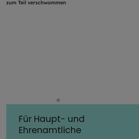
©
Lennart Preiss / EOM
Für Haupt- und
Ehrenamtliche