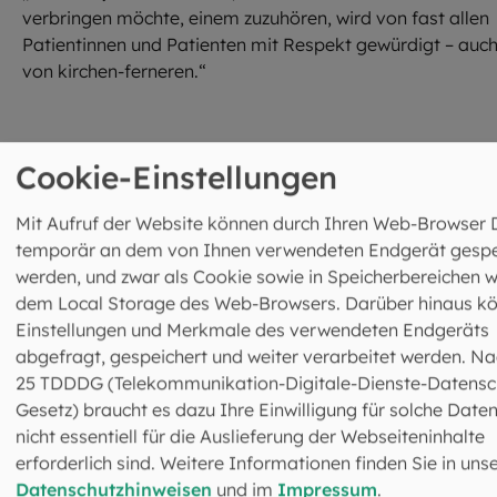
verbringen möchte, einem zuzuhören, wird von fast allen
Patientinnen und Patienten mit Respekt gewürdigt – auc
von kirchen-ferneren.“
Cookie-Einstellungen
Mehr erfahren
Mit Aufruf der Website können durch Ihren Web-Browser 
temporär an dem von Ihnen verwendeten Endgerät gespe
werden, und zwar als Cookie sowie in Speicherbereichen w
©
Korbinian Bauer / SMB
dem Local Storage des Web-Browsers. Darüber hinaus k
Einstellungen und Merkmale des verwendeten Endgeräts
abgefragt, gespeichert und weiter verarbeitet werden. Na
25 TDDDG (Telekommunikation-Digitale-Dienste-Datensc
Gesetz) braucht es dazu Ihre Einwilligung für solche Daten
©
Inge Holzner
nicht essentiell für die Auslieferung der Webseiteninhalte
erforderlich sind. Weitere Informationen finden Sie in uns
Datenschutzhinweisen
und im
Impressum
.