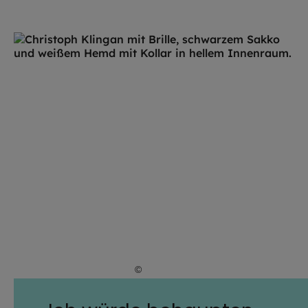
©
Hendrik Steffens / EOM