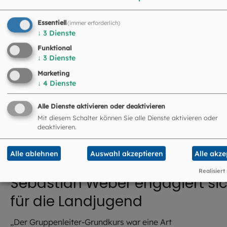
Hans Holzner hat einen
Asylhelferkreis mitgegründet
Essentiell
(immer erforderlich)
↓
3
Dienste
„Ich habe bei meinem Einsatz für Geflüchtete viel erlebt.
Funktional
Umgang mit Regularien musste ich mir starke Nerven
↓
3
Dienste
zulegen. Aufgeben war trotzdem keine Option.“
Marketing
↓
4
Dienste
Alle Dienste aktivieren oder deaktivieren
Mehr erfahren
Mit diesem Schalter können Sie alle Dienste aktivieren oder
deaktivieren.
Alle ablehnen
Auswahl akzeptieren
Alle akze
Realisiert
Sebastian Weber engagiert si
für die Landjugend
„Der Gruppenleiter-Grundkurs war eine Art