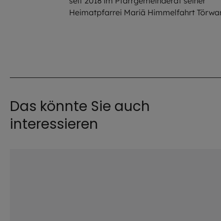
seit 2018 im Pfarrgemeinderat seiner
Heimatpfarrei Mariä Himmelfahrt Törwa
Das könnte Sie auch
interessieren
©
Kanyaphat Studio / s