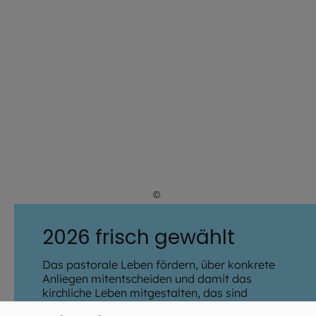
©
Franziska Schwittay / EOM
2026 frisch gewählt
Das pastorale Leben fördern, über konkrete
Anliegen mitentscheiden und damit das
kirchliche Leben mitgestalten, das sind
Aufgaben des Pfarrgemeinderates. Dieses