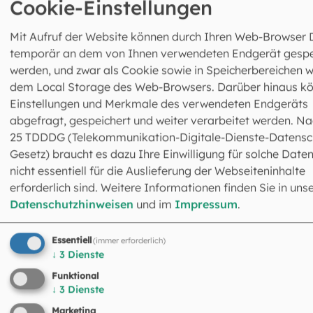
Cookie-Einstellungen
Gremium aus ehrenamtlichen Mitgliedern wird
alle vier Jahre von der Gemeinde demokratisch
gewählt – zuletzt am 1. März 2026. Was
Mit Aufruf der Website können durch Ihren Web-Browser 
Pfarrgemeinderäte tun, wie ihr kandidiert und
temporär an dem von Ihnen verwendeten Endgerät gespe
MEHR ZUR
mitentscheidet, findet ihr bei unserem
werden, und zwar als Cookie sowie in Speicherbereichen w
Diözesanrat.
PFARRGEMEINDERATSWAHL
dem Local Storage des Web-Browsers. Darüber hinaus k
Einstellungen und Merkmale des verwendeten Endgeräts
abgefragt, gespeichert und weiter verarbeitet werden. Na
25 TDDDG (Telekommunikation-Digitale-Dienste-Datensc
Gesetz) braucht es dazu Ihre Einwilligung für solche Daten
nicht essentiell für die Auslieferung der Webseiteninhalte
erforderlich sind. Weitere Informationen finden Sie in uns
Wie viel Zeit wenden Sie für die Arbeit im
Datenschutzhinweisen
und im
Impressum
.
Pfarrgemeinderat auf?
Essentiell
Diese Frage lässt sich nicht pauschal beantworten. Ein
(immer erforderlich)
↓
3
Dienste
Ehrenamt ist ja kein Job mit fest geregelten Arbeitszeiten
Die Arbeit im PGR ist eben sehr projektbezogen. Steht ei
Funktional
↓
3
Dienste
Veranstaltung vor der Tür, muss man schon ein paar
Stunden mehr mitbringen. Da fange ich nicht an, die
Marketing