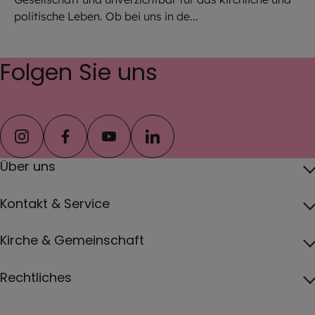
politische Leben. Ob bei uns in de...
Folgen Sie uns
instagram
facebook
youtube
linkedin
Über uns
Über das Erzbistum
Kontakt & Service
Erzbischof
Kontakt
Kirche & Gemeinschaft
Pfarreien
Pressebereich
Papst
Katholisch werden und Wiedereintritt
Rechtliches
Jobs
Vatikan
Gottesdienste
Impressum
Erzbistum von A bis Z