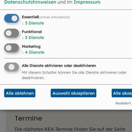
Datenschutzhinweisen
und im
Impressum
.
Essentiell
(immer erforderlich)
↓
3
Dienste
Markus Reischl
Funktional
Abteilungsleiter
↓
3
Dienste
089 2137-2527
Marketing
mreischl@eomuc.de
↓
4
Dienste
Alle Dienste aktivieren oder deaktivieren
Mit diesem Schalter können Sie alle Dienste aktivieren oder
deaktivieren.
Alle ablehnen
Auswahl akzeptieren
Alle akze
Realisiert
Termine
Die nächsten KEK-Termine finden Sie auf der Seite