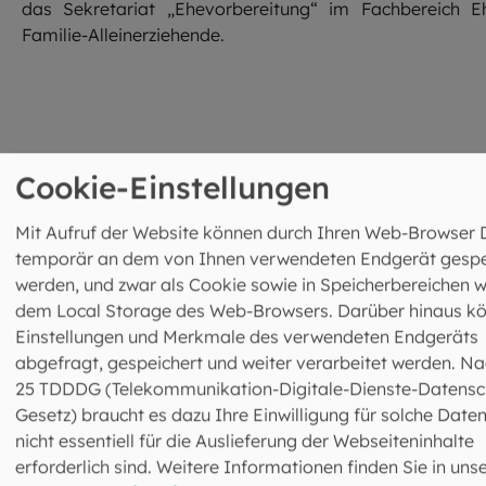
das Sekretariat „Ehevorbereitung“ im Fachbereich E
Familie-Alleinerziehende.
Cookie-Einstellungen
Mit Aufruf der Website können durch Ihren Web-Browser 
Fachbereich Ehevorbereitung und -
temporär an dem von Ihnen verwendeten Endgerät gespe
begleitung
werden, und zwar als Cookie sowie in Speicherbereichen w
dem Local Storage des Web-Browsers. Darüber hinaus k
Leitung: Markus Reischl
089 2137-1549
Einstellungen und Merkmale des verwendeten Endgeräts
089 2137-274313
abgefragt, gespeichert und weiter verarbeitet werden. Na
ehevorbereitung@eomuc.de
25 TDDDG (Telekommunikation-Digitale-Dienste-Datensc
Mehr Infos zur Ehevorbereitung und -
Gesetz) braucht es dazu Ihre Einwilligung für solche Daten
begleitung
nicht essentiell für die Auslieferung der Webseiteninhalte
erforderlich sind. Weitere Informationen finden Sie in uns