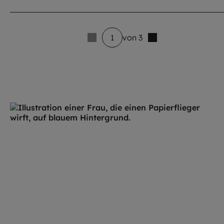
1
von 3
5 venue_list.results_announcement_multiple