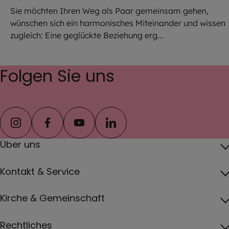
Sie möchten Ihren Weg als Paar gemeinsam gehen,
wünschen sich ein harmonisches Miteinander und wissen
zugleich: Eine geglückte Beziehung erg...
Folgen Sie uns
instagram
facebook
youtube
linkedin
Über uns
Über das Erzbistum
Kontakt & Service
Erzbischof
Kontakt
Kirche & Gemeinschaft
Pfarreien
Pressebereich
Papst
Katholisch werden und Wiedereintritt
Rechtliches
Jobs