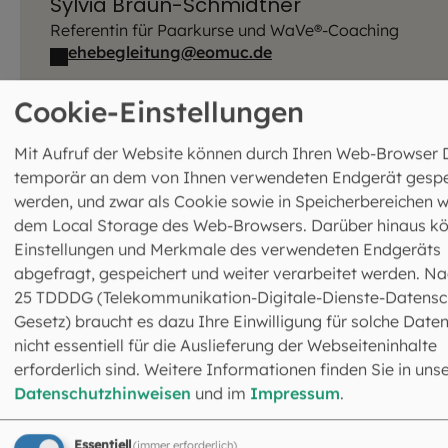
Sylvia Braun-Schmidtner
Referentin für Paarkurse und WaVe®-Coaching
ehebegleitung@eomuc.de
Cookie-Einstellungen
Mit Aufruf der Website können durch Ihren Web-Browser 
temporär an dem von Ihnen verwendeten Endgerät gespe
werden, und zwar als Cookie sowie in Speicherbereichen w
dem Local Storage des Web-Browsers. Darüber hinaus k
Einstellungen und Merkmale des verwendeten Endgeräts
abgefragt, gespeichert und weiter verarbeitet werden. Na
Diana Kühnlein-Spielmannleitner
25 TDDDG (Telekommunikation-Digitale-Dienste-Datensc
Referentin für Kommunikationskurse und kess
Gesetz) braucht es dazu Ihre Einwilligung für solche Daten
paarkommunikation@eomuc.de
nicht essentiell für die Auslieferung der Webseiteninhalte
erforderlich sind. Weitere Informationen finden Sie in uns
Datenschutzhinweisen
und im
Impressum
.
Essentiell
(immer erforderlich)