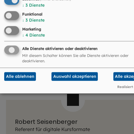
↓
3
Dienste
Funktional
↓
3
Dienste
Marketing
↓
4
Dienste
Jörg Maier
Referent für Motorradpilgern und Projekte
Alle Dienste aktivieren oder deaktivieren
ehevorbereitung@eomuc.de
Mit diesem Schalter können Sie alle Dienste aktivieren oder
deaktivieren.
Alle ablehnen
Auswahl akzeptieren
Alle akze
Realisiert
Robert Seisenberger
Referent für digitale Kursformate