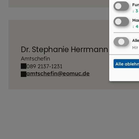
Fun
↓
3
Mar
↓
4
All
Dr. Stephanie Herrmann
Mit
Amtschefin
Alle ableh
089 2137-1231
amtschefin@eomuc.de