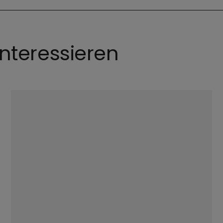
nteressieren
©
Hendrik Steffens / EOM