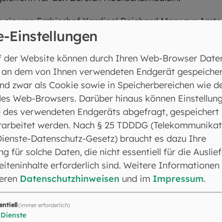
sie von Erzbischof Kardinal Reinhard Marx zur Amtsc
e-Einstellungen
en. Die Funktion wurde zu diesem Datum neu geschaf
f der Website können durch Ihren Web-Browser Date
 an dem von Ihnen verwendeten Endgerät gespeicher
nd zwar als Cookie sowie in Speicherbereichen wie d
es Web-Browsers. Darüber hinaus können Einstellun
 des verwendeten Endgeräts abgefragt, gespeichert
rarbeitet werden. Nach § 25 TDDDG (Telekommunikat
Dienste-Datenschutz-Gesetz) braucht es dazu Ihre
ng für solche Daten, die nicht essentiell für die Auslie
iteninhalte erforderlich sind. Weitere Informationen
seren
Datenschutzhinweisen
und im
Impressum
.
entiell
(immer erforderlich)
Dienste