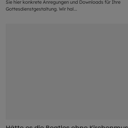
Sie hier konkrete Anregungen und Downloads für Ihre
Gottesdienstgestaltung. Wir hal...
©
Hendrik Steffens / EOM
Hätte es die Beatles ohne Kirchenmus