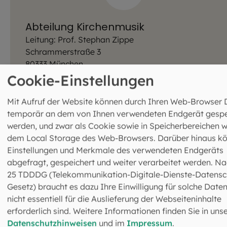
Abteilung Kirchenmusik
Leitung: Prof. Stephan Zippe
Schrammerstraße 3
80333 München
089 2137-1204
Cookie-Einstellungen
089 2137-1743
amt-fuer-kirchenmusik@eomuc.de
Mit Aufruf der Website können durch Ihren Web-Browser 
Mehr Infos zur Kirchenmusik
temporär an dem von Ihnen verwendeten Endgerät gespe
werden, und zwar als Cookie sowie in Speicherbereichen w
dem Local Storage des Web-Browsers. Darüber hinaus k
Einstellungen und Merkmale des verwendeten Endgeräts
abgefragt, gespeichert und weiter verarbeitet werden. Na
25 TDDDG (Telekommunikation-Digitale-Dienste-Datensc
Gesetz) braucht es dazu Ihre Einwilligung für solche Daten
Das könnte Sie auch
nicht essentiell für die Auslieferung der Webseiteninhalte
erforderlich sind. Weitere Informationen finden Sie in uns
interessieren
Datenschutzhinweisen
und im
Impressum
.