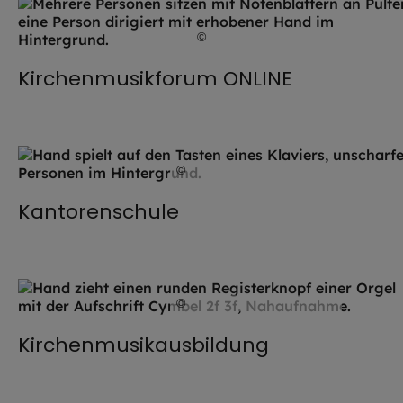
©
Stefanie / stock.adobe.com
Kirchenmusikforum ONLINE
©
Hendrik Steffens / EOM
Kantorenschule
©
Hendrik Steffens / EOM
Kirchenmusikausbildung