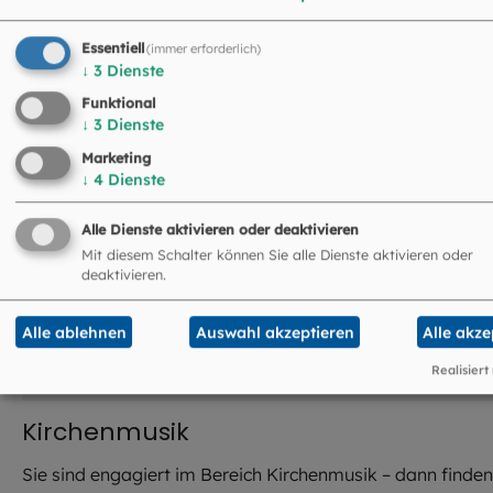
©
Hendrik Steffens / EOM
Essentiell
(immer erforderlich)
↓
3
Dienste
Funktional
↓
3
Dienste
Marketing
↓
4
Dienste
Alle Dienste aktivieren oder deaktivieren
Mit diesem Schalter können Sie alle Dienste aktivieren oder
deaktivieren.
Alle ablehnen
Auswahl akzeptieren
Alle akze
Realisiert
Kirchenmusik
Sie sind engagiert im Bereich Kirchenmusik – dann finden