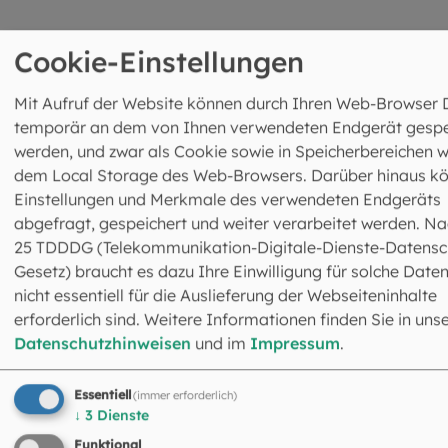
5 venue_list.results_announcement_multiple
Cookie-Einstellungen
Mit Aufruf der Website können durch Ihren Web-Browser 
temporär an dem von Ihnen verwendeten Endgerät gespe
werden, und zwar als Cookie sowie in Speicherbereichen w
Das könnte Sie auch
dem Local Storage des Web-Browsers. Darüber hinaus k
interessieren
Einstellungen und Merkmale des verwendeten Endgeräts
abgefragt, gespeichert und weiter verarbeitet werden. Na
©
aletia2011 / stock.adobe.com
25 TDDDG (Telekommunikation-Digitale-Dienste-Datensc
Gesetz) braucht es dazu Ihre Einwilligung für solche Daten
nicht essentiell für die Auslieferung der Webseiteninhalte
erforderlich sind. Weitere Informationen finden Sie in uns
Datenschutzhinweisen
und im
Impressum
.
Essentiell
(immer erforderlich)
↓
3
Dienste
Funktional