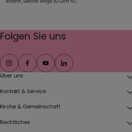
erzählt, welche Wege zu Gott fü...
Folgen Sie uns
instagram
facebook
youtube
linkedin
Über uns
Über das Erzbistum
Kontakt & Service
Erzbischof
Kontakt
Kirche & Gemeinschaft
Pfarreien
Pressebereich
Papst
Katholisch werden und Wiedereintritt
Rechtliches
Jobs
Vatikan
Gottesdienste