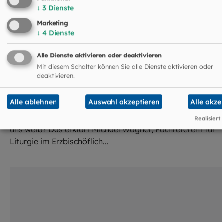
↓
3
Dienste
Marketing
↓
4
Dienste
Alle Dienste aktivieren oder deaktivieren
Mit diesem Schalter können Sie alle Dienste aktivieren oder
deaktivieren.
Was ein gutes Gebet ausmacht? Es ist
voller Leben!
Alle ablehnen
Auswahl akzeptieren
Alle akze
Warum beten wir eigentlich, wo Gott doch ohnehin alles 
Realisiert
uns weiß? Das erklärt Michael Wagner, Fachreferent für
Liturgie im Erzbischöflich...
©
ArTo / stock.adobe.com