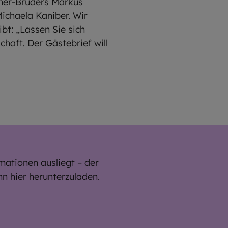
aner-Bruders Markus
Michaela Kaniber. Wir
bt: „Lassen Sie sich
haft. Der Gästebrief will
mationen ausliegt – der
hn hier herunterzuladen.