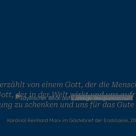
erzählt von einem Gott, der die Mensch
ott, der in der Welt wirkt und uns auf
©
mRGB / stock.adobe.com
ung zu schenken und uns für das Gute 
Kardinal Reinhard Marx im Gästebrief der Erzdiözese, 2