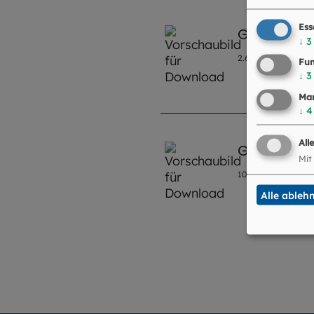
Ess
Gästebrief
↓
3
2.6
MB
|
PDF
Fun
↓
3
Mar
↓
4
All
Gästebrief
Mit
10.8
MB
|
PDF
Alle ableh