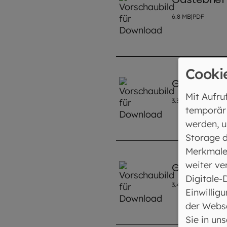
6.8
MB
|
PDF
Cooki
Gästebrief
Mit Aufru
3.3
MB
|
PDF
temporär
werden, u
Storage d
Merkmale
weiter ve
Gästebrief
Digitale-
3.4
MB
|
PDF
Einwilligu
der Webse
Sie in un