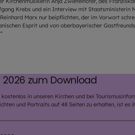
r Kirchenmusikerin Anja Zwiefelhofer, des Franzisk
lfgang Krebs und ein Interview mit Staatsministerin 
einhard Marx nur beipflichten, der im Vorwort schrei
nischen Esprit und von oberbayerischer Gastfreundsc
.“
ef 2026 zum Download
kostenlos in unseren Kirchen und bei Tourismusinfor
chten und Portraits auf 48 Seiten zu erhalten, ist es i