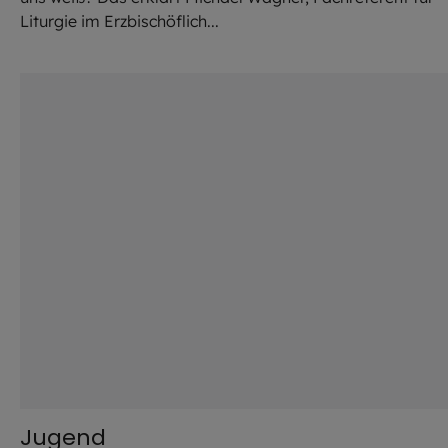
Liturgie im Erzbischöflich...
©
Daniel Körberle / EOM
Jugend