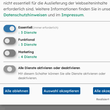
nicht essentiell für die Auslieferung der Webseiteninhalte
Fachbereich Sakramentenpastoral
erforderlich sind. Weitere Informationen finden Sie in uns
Leitung: Dr. Christopher Slotta
Datenschutzhinweisen
und im
Impressum
.
Schrammerstraße 3
80333 München
Essentiell
(immer erforderlich)
089 2137-1791
↓
3
Dienste
sakramentenpastoral@eomuc.de
Funktional
Mehr Infos zur Sakramentenpastoral
↓
3
Dienste
Marketing
↓
4
Dienste
Alle Dienste aktivieren oder deaktivieren
Mit diesem Schalter können Sie alle Dienste aktivieren oder
deaktivieren.
Das könnte Sie auch
Alle ablehnen
Auswahl akzeptieren
Alle akze
interessieren
Realisiert
©
aletia2011 / stock.adobe.com