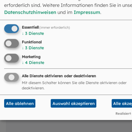
Das könnte Sie auch
erforderlich sind. Weitere Informationen finden Sie in uns
Datenschutzhinweisen
und im
Impressum
.
interessieren:
Essentiell
(immer erforderlich)
©
aBSicht / stock.adobe.com
↓
3
Dienste
Funktional
↓
3
Dienste
Marketing
↓
4
Dienste
Alle Dienste aktivieren oder deaktivieren
Mit diesem Schalter können Sie alle Dienste aktivieren oder
deaktivieren.
Alle ablehnen
Auswahl akzeptieren
Alle akze
Realisiert