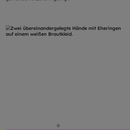
©
Hendrik Steffens / EOM