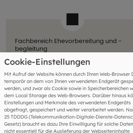
Fachbereich Ehevorbereitung und -
begleitung
Leitung: Markus Reischl
Cookie-Einstellungen
089 2137-1549
089 2137-274313
Mit Aufruf der Website können durch Ihren Web-Browser 
ehevorbereitung@eomuc.de
temporär an dem von Ihnen verwendeten Endgerät gespe
Mehr Infos zur Ehevorbereitung und -
begleitung
werden, und zwar als Cookie sowie in Speicherbereichen w
dem Local Storage des Web-Browsers. Darüber hinaus k
Einstellungen und Merkmale des verwendeten Endgeräts
abgefragt, gespeichert und weiter verarbeitet werden. Na
25 TDDDG (Telekommunikation-Digitale-Dienste-Datensc
Gesetz) braucht es dazu Ihre Einwilligung für solche Daten
nicht essentiell für die Auslieferung der Webseiteninhalte