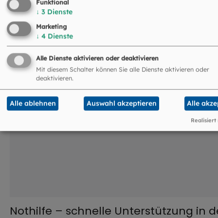
Funktional
zeigt: Gerade das seelso...
↓
3
Dienste
Marketing
©
Hendrik Steffens / EOM
↓
4
Dienste
Alle Dienste aktivieren oder deaktivieren
Mit diesem Schalter können Sie alle Dienste aktivieren oder
deaktivieren.
Alle ablehnen
Auswahl akzeptieren
Alle akze
Realisiert
Nothilfe – schnelle Unterstützung in d