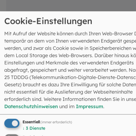
Cookie-Einstellungen
Mit Aufruf der Website können durch Ihren Web-Browser 
temporär an dem von Ihnen verwendeten Endgerät gespe
werden, und zwar als Cookie sowie in Speicherbereichen w
dem Local Storage des Web-Browsers. Darüber hinaus k
Einstellungen und Merkmale des verwendeten Endgeräts
abgefragt, gespeichert und weiter verarbeitet werden. Na
25 TDDDG (Telekommunikation-Digitale-Dienste-Datensc
Gesetz) braucht es dazu Ihre Einwilligung für solche Daten
nicht essentiell für die Auslieferung der Webseiteninhalte
erforderlich sind. Weitere Informationen finden Sie in uns
Kirche, die zuhört: TelefonSeelsorge ist
Datenschutzhinweisen
und im
Impressum
.
für alle Menschen da
Essentiell
(immer erforderlich)
Die Nachfrage bei der TelefonSeelsorge ist konstant hoc
↓
3
Dienste
vor allem Jüngere nutzen die Online-Beratung. Eine Stud