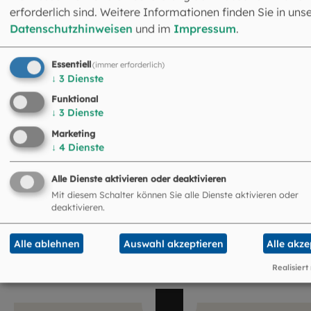
erforderlich sind. Weitere Informationen finden Sie in uns
Datenschutzhinweisen
und im
Impressum
.
Essentiell
(immer erforderlich)
↓
3
Dienste
Funktional
↓
3
Dienste
Marketing
Doris Bose
↓
4
Dienste
Fachbereichsleiterin
089 2137-2286
Alle Dienste aktivieren oder deaktivieren
dbose@eomuc.de
Mit diesem Schalter können Sie alle Dienste aktivieren oder
deaktivieren.
Alle ablehnen
Auswahl akzeptieren
Alle akze
Realisiert