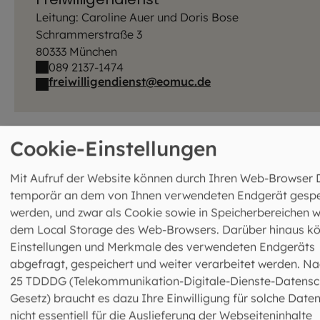
Leitung: Caroline Auer und Doris Bose
Schrammerstraße 3
80333 München
089 2137-1474
freiwilligendienst@eomuc.de
Cookie-Einstellungen
Mit Aufruf der Website können durch Ihren Web-Browser 
temporär an dem von Ihnen verwendeten Endgerät gespe
werden, und zwar als Cookie sowie in Speicherbereichen w
dem Local Storage des Web-Browsers. Darüber hinaus k
Einstellungen und Merkmale des verwendeten Endgeräts
Caroline Auer
abgefragt, gespeichert und weiter verarbeitet werden. Na
Fachbereichsleiterin
25 TDDDG (Telekommunikation-Digitale-Dienste-Datensc
089 2137-1474
Gesetz) braucht es dazu Ihre Einwilligung für solche Daten
cauer@eomuc.de
nicht essentiell für die Auslieferung der Webseiteninhalte