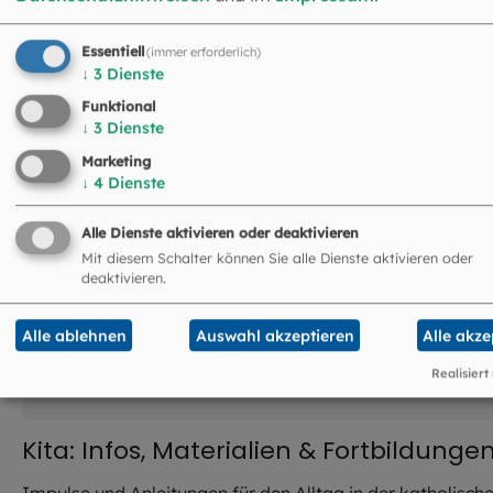
©
iStock.com / romrodinka
Essentiell
(immer erforderlich)
↓
3
Dienste
Funktional
↓
3
Dienste
Marketing
↓
4
Dienste
Alle Dienste aktivieren oder deaktivieren
Mit diesem Schalter können Sie alle Dienste aktivieren oder
deaktivieren.
Alle ablehnen
Auswahl akzeptieren
Alle akze
Realisiert
Kita: Infos, Materialien & Fortbildunge
Impulse und Anleitungen für den Alltag in der katholisch