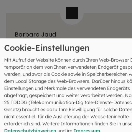
Barbara Jaud
Sachreferentin
Cookie-Einstellungen
089 2137-1640
bjaud@eomuc.de
Mit Aufruf der Website können durch Ihren Web-Browser 
temporär an dem von Ihnen verwendeten Endgerät gespe
werden, und zwar als Cookie sowie in Speicherbereichen w
dem Local Storage des Web-Browsers. Darüber hinaus k
Einstellungen und Merkmale des verwendeten Endgeräts
abgefragt, gespeichert und weiter verarbeitet werden. Na
25 TDDDG (Telekommunikation-Digitale-Dienste-Datensc
Gesetz) braucht es dazu Ihre Einwilligung für solche Daten
nicht essentiell für die Auslieferung der Webseiteninhalte
Das könnte Sie auch
erforderlich sind. Weitere Informationen finden Sie in uns
interessieren
Datenschutzhinweisen
und im
Impressum
.