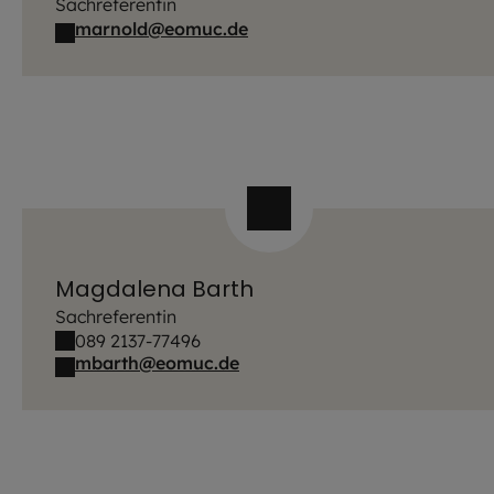
Sachreferentin
marnold@eomuc.de
Magdalena Barth
Sachreferentin
089 2137-77496
mbarth@eomuc.de