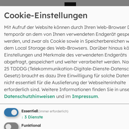
Cookie-Einstellungen
Mit Aufruf der Website können durch Ihren Web-Browser 
Rechnungsanschrift
temporär an dem von Ihnen verwendeten Endgerät gespe
Erzdiözese München und Freising K.d.ö.R
werden, und zwar als Cookie sowie in Speicherbereichen w
Seelsorge für Ethnische Minderheiten
dem Local Storage des Web-Browsers. Darüber hinaus k
Bestellreferenz: 10431000
Einstellungen und Merkmale des verwendeten Endgeräts
Postfach 310426
abgefragt, gespeichert und weiter verarbeitet werden. Na
80104 München
25 TDDDG (Telekommunikation-Digitale-Dienste-Datensc
Gesetz) braucht es dazu Ihre Einwilligung für solche Daten
Hinweis: Bitte nutzen Sie für Ihre Rechnungen die
nicht essentiell für die Auslieferung der Webseiteninhalte
angegebene Rechnungsanschrift.
erforderlich sind. Weitere Informationen finden Sie in uns
Versand der Rechnungen bitte ausschließlich per
Datenschutzhinweisen
und im
Impressum
.
Mail an
rechnung@eomuc.de
Essentiell
(immer erforderlich)
↓
3
Dienste
Funktional