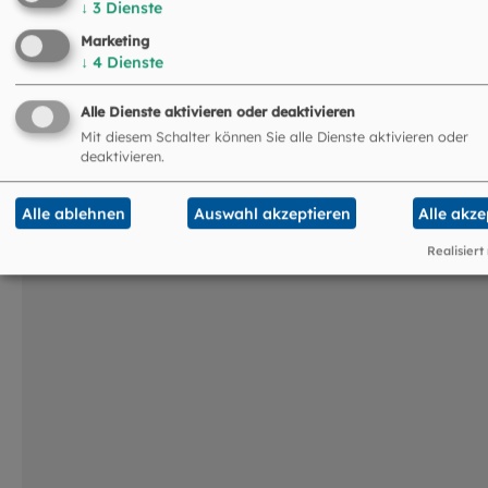
↓
3
Dienste
Marketing
↓
4
Dienste
Alle Dienste aktivieren oder deaktivieren
Das könnte Sie auch
Mit diesem Schalter können Sie alle Dienste aktivieren oder
deaktivieren.
interessieren
©
Robert Kiderle / EOM
Alle ablehnen
Auswahl akzeptieren
Alle akze
Realisiert