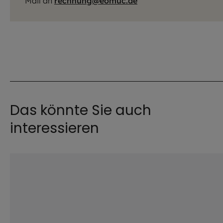
Mail an
rechnung@eomuc.de
Das könnte Sie auch
interessieren
©
istock.com / Olezzo