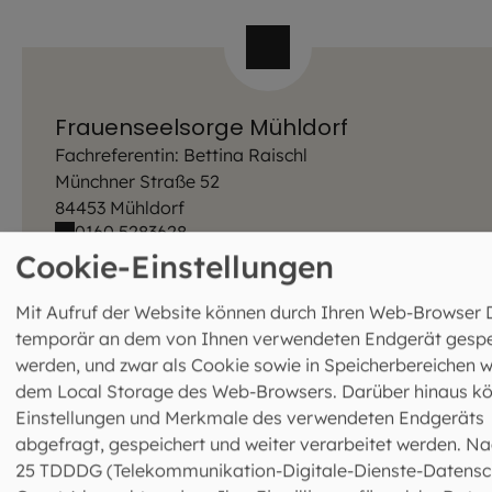
Frauenseelsorge Mühldorf
Fachreferentin: Bettina Raischl
Münchner Straße 52
84453 Mühldorf
0160 5283628
braischl@ebmuc.de
Cookie-Einstellungen
Mit Aufruf der Website können durch Ihren Web-Browser 
temporär an dem von Ihnen verwendeten Endgerät gespe
werden, und zwar als Cookie sowie in Speicherbereichen w
dem Local Storage des Web-Browsers. Darüber hinaus k
Einstellungen und Merkmale des verwendeten Endgeräts
abgefragt, gespeichert und weiter verarbeitet werden. Na
25 TDDDG (Telekommunikation-Digitale-Dienste-Datensc