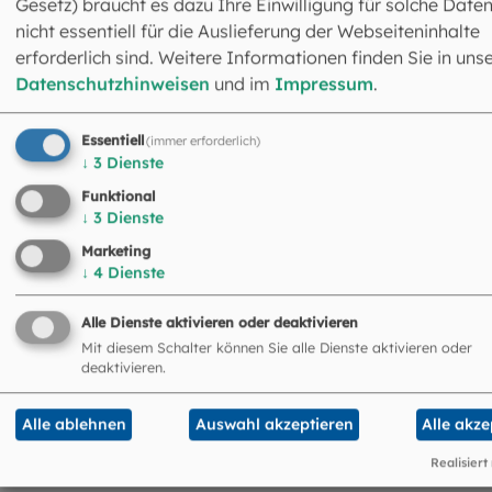
Gesetz) braucht es dazu Ihre Einwilligung für solche Daten
Silvia Schroers
nicht essentiell für die Auslieferung der Webseiteninhalte
Assistenz
erforderlich sind. Weitere Informationen finden Sie in uns
089 2137-1383
Datenschutzhinweisen
und im
Impressum
.
sschroers@eomuc.de
Essentiell
(immer erforderlich)
↓
3
Dienste
Funktional
↓
3
Dienste
Marketing
↓
4
Dienste
Alle Dienste aktivieren oder deaktivieren
Mit diesem Schalter können Sie alle Dienste aktivieren oder
Barbara Kätzlmeier
deaktivieren.
Assistenz
089 2137-1437
Alle ablehnen
Auswahl akzeptieren
Alle akze
bkaetzlmeier@eomuc.de
Realisiert