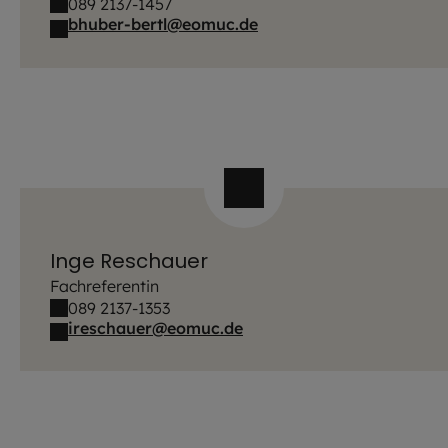
089 2137-1457
bhuber-bertl@eomuc.de
Inge Reschauer
Fachreferentin
089 2137-1353
ireschauer@eomuc.de