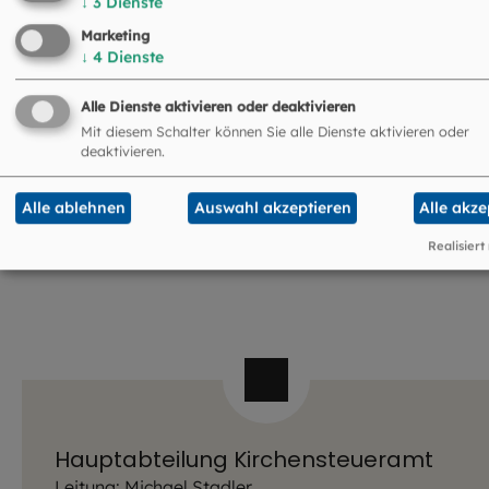
↓
3
Dienste
357
KB
|
PDF
Marketing
↓
4
Dienste
Informationen zur Umsetzung
Alle Dienste aktivieren oder deaktivieren
der datenschutzrechtlichen
Mit diesem Schalter können Sie alle Dienste aktivieren oder
deaktivieren.
Vorgaben
122
KB
|
PDF
Alle ablehnen
Auswahl akzeptieren
Alle akze
Realisiert
Hauptabteilung Kirchensteueramt
Leitung: Michael Stadler