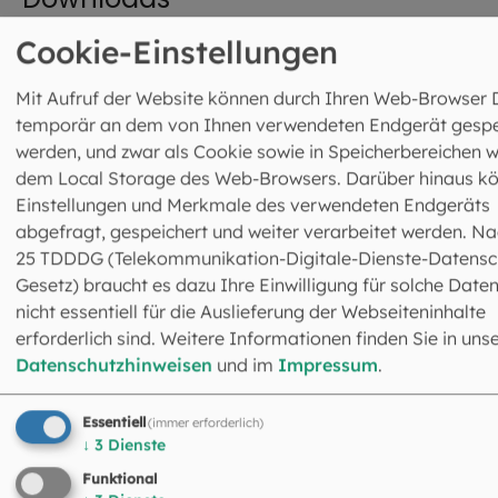
Cookie-Einstellungen
Mit Aufruf der Website können durch Ihren Web-Browser 
Dankesworte des Erzbischofs:
temporär an dem von Ihnen verwendeten Endgerät gespe
Beilage zum
werden, und zwar als Cookie sowie in Speicherbereichen w
Kirchensteuerbescheid
dem Local Storage des Web-Browsers. Darüber hinaus k
1.9
MB
|
PDF
Einstellungen und Merkmale des verwendeten Endgeräts
abgefragt, gespeichert und weiter verarbeitet werden. Na
25 TDDDG (Telekommunikation-Digitale-Dienste-Datensc
Gesetz) braucht es dazu Ihre Einwilligung für solche Daten
Hinweise zu Bankverbindungen
nicht essentiell für die Auslieferung der Webseiteninhalte
74
KB
|
PDF
erforderlich sind. Weitere Informationen finden Sie in uns
Datenschutzhinweisen
und im
Impressum
.
Essentiell
(immer erforderlich)
Formular zur Erteilung eines
↓
3
Dienste
SEPA-Lastschriftmandats
Funktional