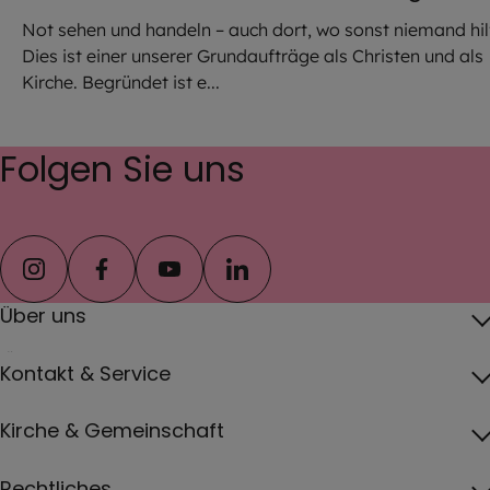
Not sehen und handeln – auch dort, wo sonst niemand hilf
Dies ist einer unserer Grundaufträge als Christen und als
Kirche. Begründet ist e...
Folgen Sie uns
instagram
facebook
youtube
linkedin
Über uns
Über das Erzbistum
Kontakt & Service
Erzbischof
Kontakt
Kirche & Gemeinschaft
Pfarreien
Pressebereich
Papst
Katholisch werden und Wiedereintritt
Rechtliches