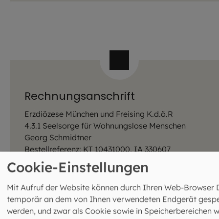
Rechnungsanschrift
Erzdiözese München und Freising K.d.ö.R
4.3.1 Seelsorge für Wohnungslose Menschen
Georg Schmidtner
Bestellreferenz: KT 10431000, IA 330607
Postfach 310426
Cookie-Einstellungen
80104 München
Mit Aufruf der Website können durch Ihren Web-Browser 
Hinweis: Bitte nutzen Sie für Ihre Rechnungen die
temporär an dem von Ihnen verwendeten Endgerät gespe
angegebene Rechnungsanschrift.
werden, und zwar als Cookie sowie in Speicherbereichen w
Versand der Rechnungen bitte ausschließlich per