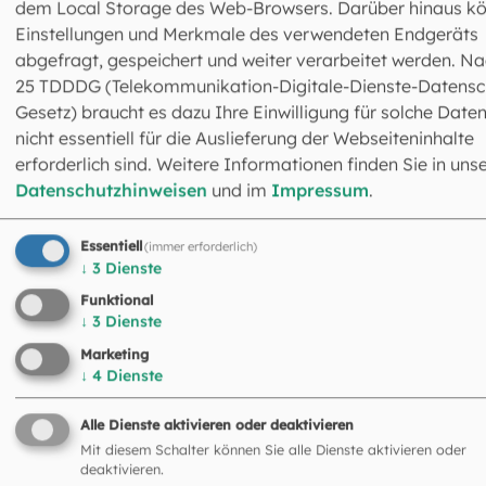
dem Local Storage des Web-Browsers. Darüber hinaus k
Mail an
rechnung@eomuc.de
Einstellungen und Merkmale des verwendeten Endgeräts
abgefragt, gespeichert und weiter verarbeitet werden. Na
25 TDDDG (Telekommunikation-Digitale-Dienste-Datensc
Gesetz) braucht es dazu Ihre Einwilligung für solche Daten
nicht essentiell für die Auslieferung der Webseiteninhalte
erforderlich sind. Weitere Informationen finden Sie in uns
Datenschutzhinweisen
und im
Impressum
.
Essentiell
Das könnte Sie auch
(immer erforderlich)
↓
3
Dienste
interessieren
Funktional
↓
3
Dienste
©
Anna Om / stock.adobe.com
Marketing
↓
4
Dienste
Alle Dienste aktivieren oder deaktivieren
Mit diesem Schalter können Sie alle Dienste aktivieren oder
deaktivieren.