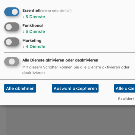
Essentiell
(immer erforderlich)
↓
3
Dienste
Funktional
Umwelt und Nachhaltigkeit: Gottes
↓
3
Dienste
Schöpfung - unsere Verantwortung
Marketing
↓
4
Dienste
Die Erde ist unser gemeinsames Haus – welchen Beitrag
leistet Kirche, es zu bewahren? Die Erzdiözese München 
Alle Dienste aktivieren oder deaktivieren
Freising setzt in vielen Be...
Mit diesem Schalter können Sie alle Dienste aktivieren oder
deaktivieren.
©
Jürgen Wolf / EOM
Alle ablehnen
Auswahl akzeptieren
Alle akze
Realisiert