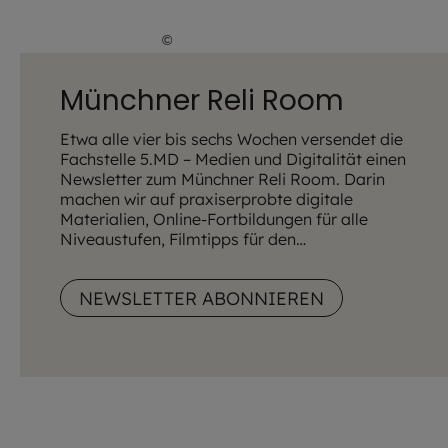
©
Lena Höfer / EOM
Münchner Reli Room
Etwa alle vier bis sechs Wochen versendet die
Fachstelle 5.MD – Medien und Digitalität einen
Newsletter zum Münchner Reli Room. Darin
machen wir auf praxiserprobte digitale
Materialien, Online-Fortbildungen für alle
Niveaustufen, Filmtipps für den
Religionsunterricht, Hintergrundwissen zu
aktuellen digitalen Themen und vieles mehr für
NEWSLETTER ABONNIEREN
den Bereich des Religionsunterrichtes
aufmerksam.