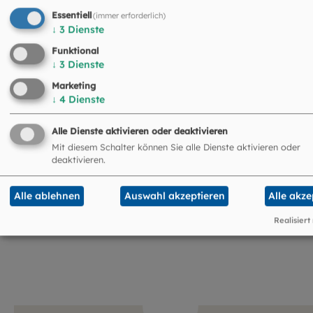
Essentiell
(immer erforderlich)
↓
3
Dienste
Funktional
↓
3
Dienste
Marketing
↓
4
Dienste
Öffnungszeiten Medienverleih
Alle Dienste aktivieren oder deaktivieren
Mit diesem Schalter können Sie alle Dienste aktivieren oder
Montag bis Donnerstag: 13:00-16:30 Uhr
deaktivieren.
Freitags, an Feiertagen und während der
bayerischen Schulferien geschlossen!
Alle ablehnen
Auswahl akzeptieren
Alle akze
Realisiert