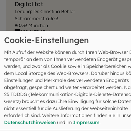
Digitalität
Leitung: Dr. Christina Behler
Schrammerstraße 3
80333 München
089 2137-1544
fsmd@eomuc.de
Cookie-Einstellungen
Mit Aufruf der Website können durch Ihren Web-Browser 
temporär an dem von Ihnen verwendeten Endgerät gespe
werden, und zwar als Cookie sowie in Speicherbereichen w
dem Local Storage des Web-Browsers. Darüber hinaus k
Einstellungen und Merkmale des verwendeten Endgeräts
Fachstelle 5.MD – Medien und
abgefragt, gespeichert und weiter verarbeitet werden. Na
Digitalität - Medienverleih
25 TDDDG (Telekommunikation-Digitale-Dienste-Datensc
Schrammerstraße 3
Gesetz) braucht es dazu Ihre Einwilligung für solche Daten
80333 München
nicht essentiell für die Auslieferung der Webseiteninhalte
089 2137-2450
erforderlich sind. Weitere Informationen finden Sie in uns
medienbestellung@eomuc.de
Datenschutzhinweisen
und im
Impressum
.