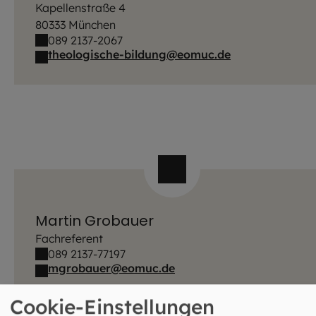
Kapellenstraße 4
80333 München
089 2137-2067
theologische-bildung@eomuc.de
Martin Grobauer
Fachreferent
089 2137-77197
mgrobauer@eomuc.de
Cookie-Einstellungen