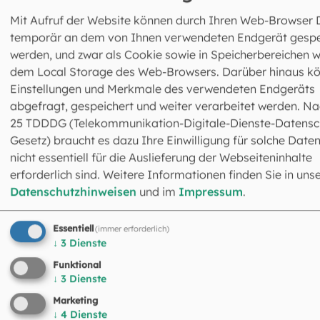
Mit Aufruf der Website können durch Ihren Web-Browser 
temporär an dem von Ihnen verwendeten Endgerät gespe
werden, und zwar als Cookie sowie in Speicherbereichen w
dem Local Storage des Web-Browsers. Darüber hinaus k
Einstellungen und Merkmale des verwendeten Endgeräts
abgefragt, gespeichert und weiter verarbeitet werden. Na
Dr. Elisabeth von Lochner
25 TDDDG (Telekommunikation-Digitale-Dienste-Datensc
Fachreferentin
Gesetz) braucht es dazu Ihre Einwilligung für solche Daten
089 2137-2019
nicht essentiell für die Auslieferung der Webseiteninhalte
evonlochner@eomuc.de
erforderlich sind. Weitere Informationen finden Sie in uns
Datenschutzhinweisen
und im
Impressum
.
Essentiell
(immer erforderlich)
↓
3
Dienste
Funktional
↓
3
Dienste
Marketing
↓
4
Dienste