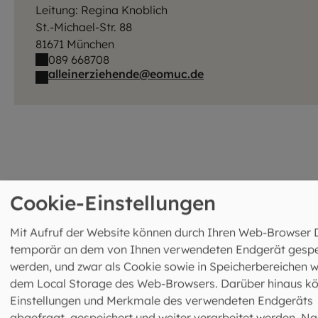
Leitung: Regina Knoblich
St.-Michael-Str. 88
81671 München
089 668708
alleinerziehende@eomuc.de
Cookie-Einstellungen
Das könnte Sie auch
Mit Aufruf der Website können durch Ihren Web-Browser 
temporär an dem von Ihnen verwendeten Endgerät gespe
interessieren
werden, und zwar als Cookie sowie in Speicherbereichen w
dem Local Storage des Web-Browsers. Darüber hinaus k
©
Hendrik Steffens / EOM
Einstellungen und Merkmale des verwendeten Endgeräts
abgefragt, gespeichert und weiter verarbeitet werden. Na