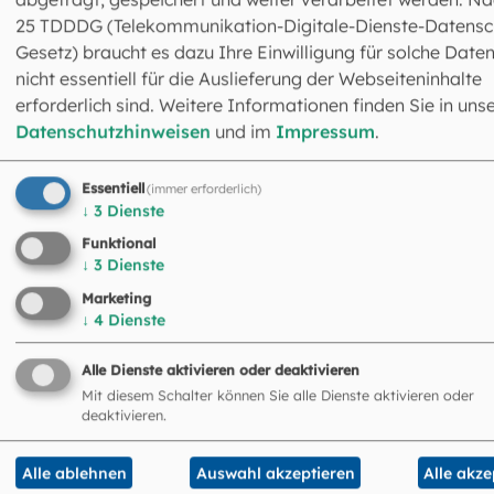
25 TDDDG (Telekommunikation-Digitale-Dienste-Datensc
Gesetz) braucht es dazu Ihre Einwilligung für solche Daten
nicht essentiell für die Auslieferung der Webseiteninhalte
erforderlich sind. Weitere Informationen finden Sie in uns
Datenschutzhinweisen
und im
Impressum
.
Essentiell
(immer erforderlich)
↓
3
Dienste
Funktional
↓
3
Dienste
Marketing
↓
4
Dienste
Alleinerziehend – aber nicht allein
Alle Dienste aktivieren oder deaktivieren
Mit diesem Schalter können Sie alle Dienste aktivieren oder
Gute und schwierige Phasen, glückliche und schmerzvolle
deaktivieren.
Momente gibt es in jeder Familie. Alleinerziehende stehen
all diesen Situationen...
Alle ablehnen
Auswahl akzeptieren
Alle akze