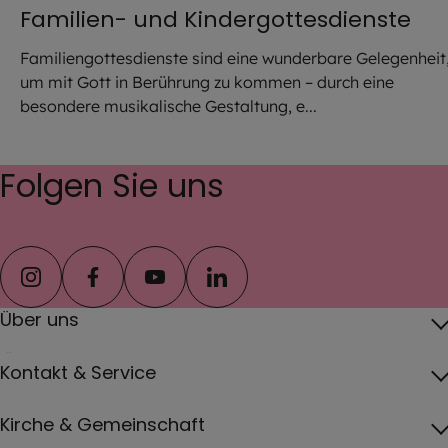
Familien- und Kindergottesdienste
Familiengottesdienste sind eine wunderbare Gelegenheit
um mit Gott in Berührung zu kommen – durch eine
besondere musikalische Gestaltung, e...
Folgen Sie uns
instagram
facebook
youtube
linkedin
Über uns
Über das Erzbistum
Kontakt & Service
Erzbischof
Kontakt
Kirche & Gemeinschaft
Pfarreien